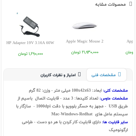
محصولات مشابه
Apple Magic Mouse 2
Apple
HP Adapter 19V 3.16A 60W
٢١,٩٣٠,٠٠٠ تومان
١,٢٩٠,٠٠٠ تومان
مشخصات فنی
امتیاز و نظرات کاربران
ابعاد: 100x42x63 میلی متر - وزن: 82 گرم
مشخصات کلی:
تعداد کلیدها: 3 عدد - قابلیت اتصال باسيم از
مشخصات ماوس:
طریق USB - مجهز به حسگر بلوویو با دقت 1000dpi - سازگار با
سیستم عامل های Mac-Windows-Redhat
دارای قابلیت کار کردن با هر دو دست - طراحی
سایر قابلیت ها:
ارگونومیک