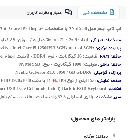
مشخصات فنی
امتیاز و نظرات کاربران
لپ تاپ ایسر مدل AN515 58 با مشخصات Acer Nitro 5 AN515 58
Anti Glare IPS Display
ابعاد: 26.9 × 271 × 360 میلی‌متر - وزن: 2.5 کیلوگرم
مشخصات فیزیکی:
Intel Core i5 12500H 3.3GHz up to 4.5GHz - حافظه کش 18 مگابایت - تعداد هسته: 12 هسته شامل: ( چهار هسته Performance + هشت هسته Efficient ) به اضافه شانزده رشته
پردازنده مرکزی:
ظرفیت: 16 گيگابايت - نوع: DDR4 - قابلیت ارتقاع رم: UP to 32GB
حافظه RAM:
ظرفیت: 1000 گیگابايت - نوع: NVMe SSD
حافظه داخلی:
Nvidia GeForce RTX 3050 4GB GDDR6
پردازنده گرافیکی:
15.6 اينچ از نوع
IPS با دقت FHD 1920x1080 - صفحه نمایش مات
صفحه نمایش:
144Hz
Webcam-WiFi-Ethernet Port-HDMI Port-USB Type C(Thunderbolt 4)-Backlit RGB Keyboard
امکانات:
باتری 4 سلولی 57.5 وات ساعت - فاقد سيستم‌عامل - کیبورد با نور پس زمینه
سایر مشخصات:
پارامتر های محصول:
پردازنده مرکزی