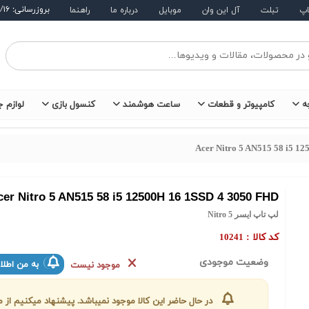
بروزرسانی: ۱۴۰۵/۵/۱۶
اپ
تبلت
آل این وان
موبایل
درباره ما
راهنما
ه
کامپیوتر و قطعات
ساعت هوشمند
کنسول بازی
لوازم ج
Acer Nitro 5 AN515 58 i5 1
cer Nitro 5 AN515 58 i5 12500H 16 1SSD 4 3050 FHD
لپ تاپ ایسر Nitro 5
کد کالا :
10241
وضعیت موجودی
به من اطلا
موجود نیست
در حال حاضر این کالا موجود نمیباشد. پیشنهاد میکنیم ا