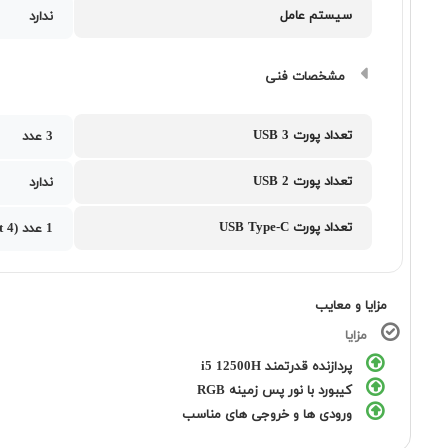
سیستم عامل
ندارد
مشخصات فنی
تعداد پورت USB 3
3 عدد
تعداد پورت USB 2
ندارد
تعداد پورت USB Type-C
1 عدد (Thunderbolt 4)
مزایا و معایب
مزایا
پردازنده قدرتمند i5 12500H
کیبورد با نور پس زمینه RGB
ورودی ها و خروجی های مناسب