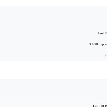
Intel 
3.3GHz up t
Full HD|