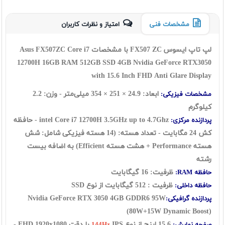
مشخصات فنی
امتیاز و نظرات کاربران
لپ تاپ ایسوس FX507 ZC با مشخصات Asus FX507ZC Core i7
12700H 16
GB RAM 512GB SSD 4GB Nvidia GeForce RTX3050
with 15.6 Inch FHD Anti Glare Display
ابعاد: 24.9 × 251 × 354 میلی‌متر - وزن: 2.2
مشخصات فیزیکی:
کیلوگرم
intel Core i7 12700H
3.5GHz up to 4.7Ghz - حافظه
پردازنده مرکزی:
کش 24 مگابایت - تعداد هسته: (14 هسته فیزیکی شامل: شش
هسته Performance + هشت هسته Efficient) به اضافه بیست
رشته
ظرفیت: 16 گيگابايت
حافظه RAM:
ظرفیت : 512 گیگابایت از نوع SSD
حافظه داخلی:
Nvidia GeForce RTX 3050 4GB GDDR6
95W
پردازنده گرافیکی:
(80W+15W Dynamic Boost)
15.6 اينچ از نوع
IPS با دقت FHD 1920x1080 -