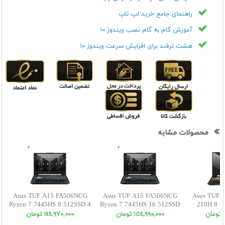
راهنمای جامع خرید لپ تاپ
آموزش گام به گام نصب ویندوز ۱۰
هشت ترفند برای افزایش سرعت ویندوز ۱۰
محصولات مشابه
Asus TUF A15 FA506NCG
Asus TUF A15 FA506NCG
Asus TUF F
Ryzen 7 7445HS 8 512SSD 4
Ryzen 7 7445HS 16 512SSD
210H 8 5
RTX3050 FHD
4 RTX3050 FHD
W
ن
١٥٤,٩٩٠,٠٠٠ تومان
١٤٤,٩٧٠,٠٠٠ تومان