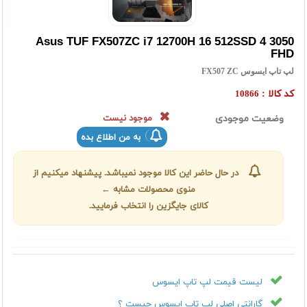
Asus TUF FX507ZC i7 12700H 16 512SSD 4 3050
FHD
لپ تاپ ایسوس FX507 ZC
کد کالا :
10866
وضعیت موجودی
موجود نیست
به من اطلاع بده
در حال حاضر این کالا موجود نمیباشد. پیشنهاد میکنیم از
منوی محصولات مشابه ←
کالای جایگزین را انتخاب فرمایید.
لیست قیمت لپ تاپ ایسوس
گارانتی اصلی لپ تاپ ایسوس چیست ؟