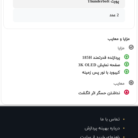
پورت Thunderbolt
2 عدد
مزایا و معایب
مزایا
پردازنده قدرتمند 185H
صفحه نمایش 3K OLED
کیبورد با نور پس زمینه
معایب
نداشتن حسگر اثر انگشت
تماس با ما
درباره بهینه پردازش
راهنمای خرید از سایت