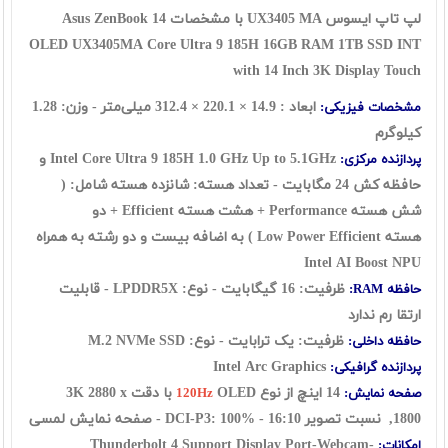
لپ تاپ ایسوس UX3405 MA با مشخصات Asus ZenBook 14
OLED UX3405MA Core Ultra 9 185H 16GB RAM 1TB SSD INT
with 14 Inch 3K Display Touch
ابعاد : 14.9 × 220.1 × 312.4 میلی‌متر - وزن: 1.28
مشخصات فیزیکی:
کیلوگرم
Intel Core Ultra 9 185H 1.0 GHz Up to 5.1GHz و
پردازنده مرکزی:
حافظه کش 24 مگابایت - تعداد هسته: شانزده هسته شامل: (
شش هسته Performance + هشت هسته Efficient + دو
هسته
Low Power Efficient
) به اضافه بیست و دو رشته به همراه
Intel AI Boost NPU
ظرفیت: 16 گیگابایت - نوع: LPDDR5X - قابلیت
حافظه RAM:
ارتقا رم ندارد
ظرفیت: یک ترابایت - نوع:
SSD
M.2 NVMe
حافظه داخلی:
ntel Arc Graphics
I
پردازنده گرافیکی:
14 اینچ از نوع
OLED با دقت 3K
2880 x
صفحه نمایش:
120Hz
1800
, نسبت تصویر 16:10 - DCI-P3: 100% - صفحه نمایش لمسی
Thunderbolt 4 Support Display
Port-Webcam-
امکانات: