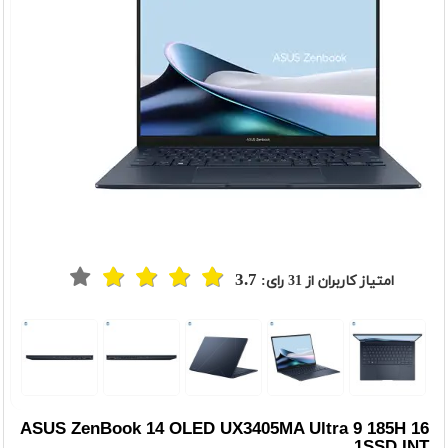
3.7
امتیاز کاربران از
31
رای:
t
Previou
ASUS ZenBook 14 OLED UX3405MA Ultra 9 185H 16
1SSD INT