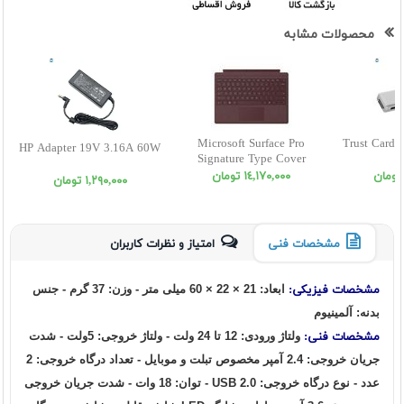
محصولات مشابه
Microsoft Surface Pro
Trust Card
HP Adapter 19V 3.16A 60W
Signature Type Cover
١٤,١٧٠,٠٠٠ تومان
١,٢٩٠,٠٠٠ تومان
مشخصات فنی
امتیاز و نظرات کاربران
مشخصات فيزيکی:
ابعاد: 21 × 22 × 60 میلی متر - وزن: 37 گرم - جنس
بدنه: آلمینیوم
مشخصات فنی:
ولتاژ ورودی: 12 تا 24 ولت - ولتاژ خروجی: 5ولت - شدت
جریان خروجی: 2.4 آمپر مخصوص تبلت و موبایل - تعداد درگاه خروجی: 2
عدد - نوع درگاه خروجی: USB 2.0 - توان: 18 وات - شدت جریان خروجی