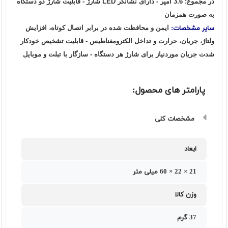
در مجموع: 3.6 آمپر - دارای نشانگر LED شارژ - قابلیت شارژ دو دستگاه
به صورت همزمان
ساير مشخصات:
ایمن و محافظت شده در برابر اتصال کوتاه، افزایش
ولتاژ، جریان، حرارت و تداخل الکترومغناطیس - قابلیت تشخیص خودکار
شدت جریان موردنیاز برای شارژ هر دستگاه - سازگار با تبلت و موبایل
پارامتر های محصول:
مشخصات کلی
ابعاد
21 × 22 × 60 میلی متر
وزن کالا
37 گرم