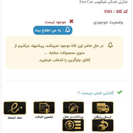
شارژر فندکی شیائومی Fast Car
کد کالا :
3583
وضعیت موجودی
موجود نیست
به من اطلاع بده
در حال حاضر این کالا موجود نمیباشد. پیشنهاد میکنیم از
منوی محصولات مشابه ←
کالای جایگزین را انتخاب فرمایید.
گارانتی اصلی چیست ؟