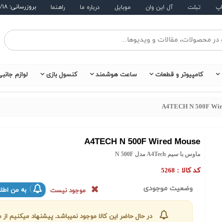
بروزرسانی: ۱۴۰۵/۵/۱۸
اپ
تبلت
آل این وان
موبایل
درباره ما
راهنما
کامپیوتر و قطعات
ساعت هوشمند
کنسول بازی
لوازم جانب
A4TECH N 500F Wir
A4TECH N 500F Wired Mouse
ماوس با سیم A4Tech مدل N 500F
کد کالا :
5268
وضعیت موجودی
به من اطلا
موجود نیست
در حال حاضر این کالا موجود نمیباشد. پیشنهاد میکنیم ا