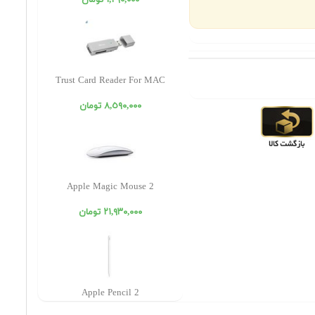
١,٢٩٠,٠٠٠ تومان
Trust Card Reader For MAC
٨,٥٩٠,٠٠٠ تومان
Apple Magic Mouse 2
٢١,٩٣٠,٠٠٠ تومان
Apple Pencil 2