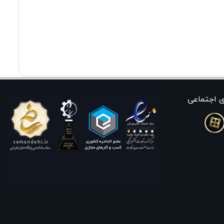
٨٧,٨٣٠,٠٠٠ تومان
Apple TV 3rd Generation 4K
128GB
٥٠,٩٩٠,٠٠٠ تومان
ی اجتماعی
Apple Magic Keyboard Numeric
Touch ID MXK73
٣٧,٩٩٩,٠٠٠ تومان