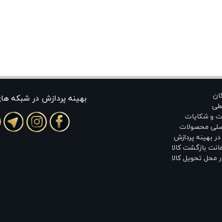
گان
بهينه پردازش در شبکه ها
طی
ت و شکایات
اصلی محصولات
ر بهینه پردازش
انت بازگشت کالا
 محل تحویل کالا