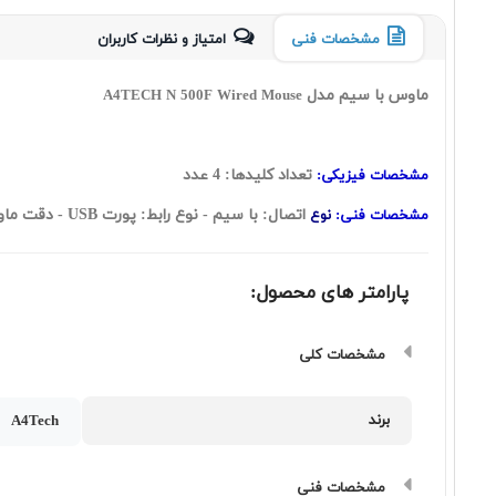
مشخصات فنی
امتیاز و نظرات کاربران
ماوس با سیم مدل
A4TECH N 500F Wired Mouse
تعداد کلیدها: 4 عدد
مشخصات فیزیکی:
اتصال: با سیم - نوع رابط: پورت USB - دقت ماوس: 1000DPI - نوع حسگر: اپتیکال - قابلیت کار کردن با هر دو دست
مشخصات فنی:
نوع
پارامتر های محصول:
مشخصات کلی
برند
A4Tech
مشخصات فنی