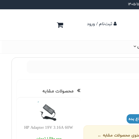
ثبت‌نام / ورود
ی
محصولات مشابه
ع بده
HP Adapter 19V 3.16A 60W
ز منوی محصولات مشابه ←