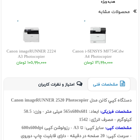
محصولات مشابه
Canon imageRUNNER 2224
Canon i-SENSYS MF754Cdw
A3 Photocopier
A4 Photocopier
١٢١,٩٩٠,٠٠٠ تومان
١٠٥,٩٩٠,٠٠٠ تومان
مشخصات فنی
امتیاز و نظرات کاربران
دستگاه کپي کانن مدل Canon imageRUNNER 2520 Photocopier
ابعاد: 565x680x681 ميلی متر - وزن: 50.5
مشخصات فيزيکی:
کيلوگرم - مصرف انرژی: 1542
سايز کپی: تا A3 - رزولوشن کپی 600x600dpi
مشخصات کپی:
- سرعت کپی: 20 صفحه در دقيقه - دارای قابلیت چاپ دوروی