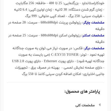
خودکاراستاندارد - بزرگنمایی: 25 تا 400 - حافظه: 256 مگابايت
- زمان گرم شدن دستگاه: 30 ثانيه - زمان اولين کپی: 6.4 ثانيه
- ظرفيت سينی: 250 برگ - تعداد کپی متوالی: 999 برگ
رزولوشن پرينت 600x600dpi - سرعت: 20 صفحه در
مشخصات چاپگر:
دقيقه
رزولوشن اسکن 600x600dpi - سرعت: 25 صفحه در
مشخصات اسکنر:
دقيقه
فکس: در صورت نیاز می توان به صورت جداگانه
مشخصات ديگر:
تهیه نمود - تونر: C-EXV33 TONER (می بایست به صورت
جداگانه تهیه شود) - دارای پورت Ethernet - دارای پورت USB 2.0
- دارای صفحه نمایش لمسی - بهینه در مصرف برق - تجهيزات
جانبی اختياری: امکان اضافه کردن سینی کاغذ تا 550 برگ
پارامتر های محصول:
مشخصات کلی