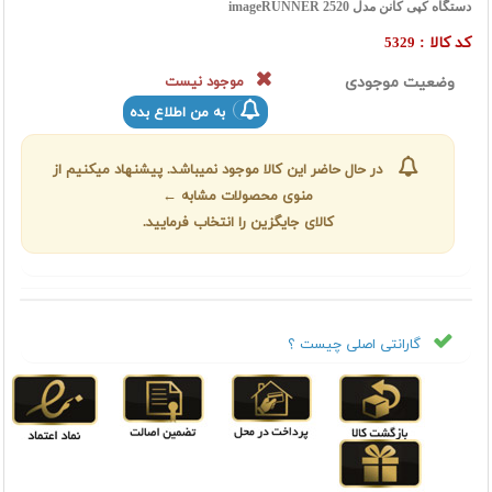
دستگاه کپی کانن مدل imageRUNNER 2520
کد کالا :
5329
وضعیت موجودی
موجود نیست
به من اطلاع بده
در حال حاضر این کالا موجود نمیباشد. پیشنهاد میکنیم از
منوی محصولات مشابه ←
کالای جایگزین را انتخاب فرمایید.
گارانتی اصلی چیست ؟