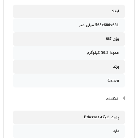
ابعاد
565x680x681 ميلی متر
وزن کالا
حدودا 50.5 کيلوگرم
برند
Canon
امکانات
پورت شبکه Ethernet
دارد