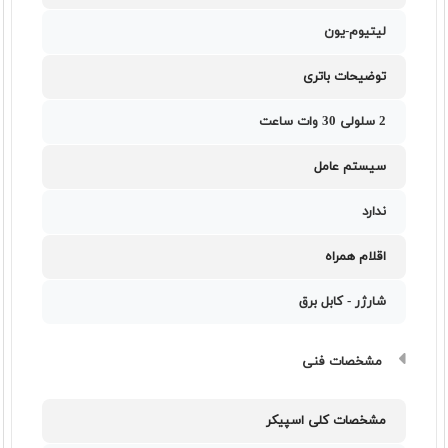
لیتیوم-یون
توضیحات باتری
2 سلولی 30 وات ساعت
سیستم عامل
ندارد
اقلام همراه
شارژر - کابل برق
مشخصات فنی
مشخصات کلی اسپیکر