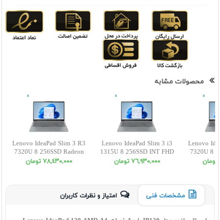
محصولات مشابه
Lenovo IdeaPad Slim 3 R3
Lenovo IdeaPad Slim 3 i3
Lenovo Ide
7320U 8 256SSD Radeon
1315U 8 256SSD INT FHD
7320U 8 5
FHD
٧٦,٩٣٠,٠٠٠ تومان
٧٨,٤٣٠,٠٠٠ تومان
مشخصات فنی
امتیاز و نظرات کاربران