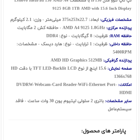
لپ تاپ لنوو مدل IP130 با مشخصات Lenovo IdeaPad 130 AMD A4
9125 8GB 1TB AMD with 15.6 Inch Display
ابعاد: 375x253x22.7 میلی‌متر - وزن: 2.1 کیلوگرم
مشخصات فیزیکی:
AMD A4 9125 1.8GHz - حافظه کش 2 مگابایت
پردازنده مرکزی:
ظرفیت: 8 گيگابايت - نوع: DDR4
حافظه RAM:
ظرفیت: 1 ترابایت - نوع: هارد ديسک - مشخصات:
حافظه داخلی:
5400RPM
AMD HD Graphics 512MB
پردازنده گرافیکی:
15.6 اينچ از نوع TFT LED-Backlit LCD با دقت HD
صفحه نمایش:
1366x768
DVDRW-Webcam-Card Reader-WiFi-Ethernet Port-
امکانات:
HDMI
باتری 2 سلولی لیتیوم یون 30 وات ساعت - فاقد
سایر مشخصات:
سيستم‌عامل
پارامتر های محصول: