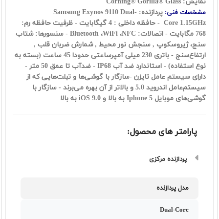
نمایش: Corning® Gorilla® Glass
پردازنده: Samsung Exynos 9110 Dual-
مشخصات فنی:
Core 1.15GHz - حافظه داخلی : 4 گیگابایت - ظرفیت حافظه رم:
768 مگابایت - اتصالات: Bluetooth ،WiFi ،NFC - سنسورها: شتاب
سنج، ژیروسکوپ , سنجش نور محیط , شمارش ضربان قلب ,
ارتفاع‌سنج - باتری 230 میلی آمپرساعتی حدودا 45 ساعت (بسته به
نوع استفاده) - استاندارد ضد آب IP68 - ضدآب تا عمق 50 متر -
دارای سیستم عامل تایزن -سازگار با گوشی‌ها و تبلت‌هایی که از
سیستم‌عامل اندروید 5.0 و بالاتر از آن بهره می‌برند - سازگار با
گوشی‌های موبایل Iphone 5 به بالا و iOS 9.0 به بالا
پارامتر های محصول:
پردازنده مرکزی
مدل پردازنده
Dual-Core