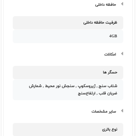
حافظه داخلی
ظرفیت حافظه داخلی
4GB
امکانات
حسگر ها
شتاب سنج , ژیروسکوپ , سنجش نور محیط , شمارش
ضربان قلب , ارتفاع‌سنج
سایر مشخصات
نوع باتری