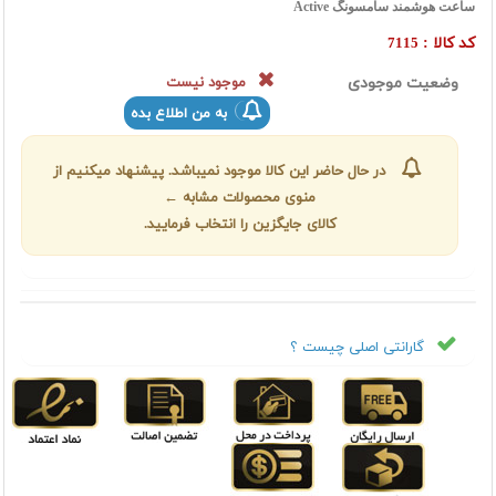
ساعت هوشمند سامسونگ Active
کد کالا :
7115
وضعیت موجودی
موجود نیست
به من اطلاع بده
در حال حاضر این کالا موجود نمیباشد. پیشنهاد میکنیم از
منوی محصولات مشابه ←
کالای جایگزین را انتخاب فرمایید.
گارانتی اصلی چیست ؟