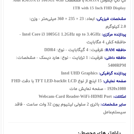
لپ تاپ ایسوس R565JA با مشخصات Asus R565JA i3 1005G1 4GB
1TB with 15 Inch FHD Display
ابعاد: 23 × 235 × 360 میلی‌متر - وزن:
مشخصات فیزیکی:
2.0 کیلوگرم
1.2GHz up to 3.4GHz -
Core i3 1005G1
Intel
پردازنده مرکزی:
حافظه کش 4 مگابایت
ظرفیت: 4 گيگابايت - نوع: DDR4
حافظه RAM:
ظرفیت: 1 ترابايت - نوع: هارد ديسک - مشخصات:
حافظه داخلی:
5400RPM
Intel UHD Graphics
پردازنده گرافیکی:
15 اينچ از نوع TFT LED-backlit LCD با دقت FHD
صفحه نمایش:
1920x1080 - صفحه نمایش مات
Webcam-Card Reader-WiFi-HDMI Port
امکانات:
باتری 2 سلولی لیتیوم یون 32 وات ساعت - فاقد
سایر مشخصات:
سيستم‌عامل
پارامتر های محصول: