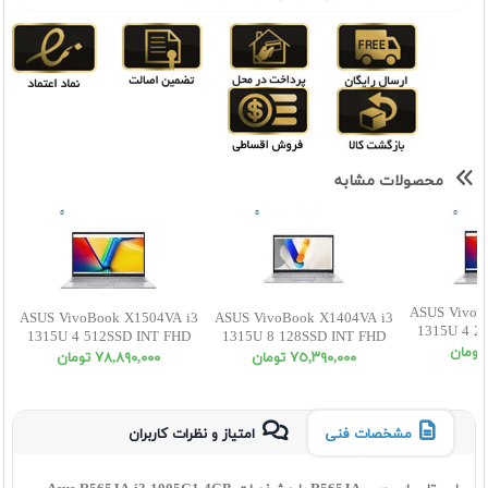
محصولات مشابه
ASUS VivoB
ASUS VivoBook X1504VA i3
ASUS VivoBook X1404VA i3
1315U 4 2
1315U 4 512SSD INT FHD
1315U 8 128SSD INT FHD
٧٥,٣٩٠,٠٠٠ تومان
٧٨,٨٩٠,٠٠٠ تومان
مشخصات فنی
امتیاز و نظرات کاربران