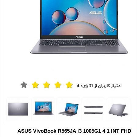
4
امتیاز کاربران از
31
رای:
ASUS VivoBook R565JA i3 1005G1 4 1 INT FHD