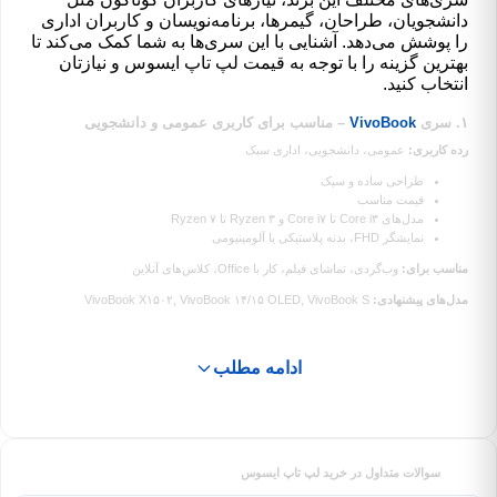
دانشجویان، طراحان، گیمرها، برنامه‌نویسان و کاربران اداری
را پوشش می‌دهد. آشنایی با این سری‌ها به شما کمک می‌کند تا
بهترین گزینه را با توجه به قیمت لپ تاپ ایسوس و نیازتان
انتخاب کنید.
۱. سری
VivoBook
– مناسب برای کاربری عمومی و دانشجویی
رده کاربری:
عمومی، دانشجویی، اداری سبک
طراحی ساده و سبک
قیمت مناسب
مدل‌های Core i۳ تا Core i۷ و Ryzen ۳ تا Ryzen ۷
نمایشگر FHD، بدنه پلاستیکی یا آلومینیومی
مناسب برای:
وب‌گردی، تماشای فیلم، کار با Office، کلاس‌های آنلاین
مدل‌های پیشنهادی:
VivoBook X۱۵۰۲, VivoBook ۱۴/۱۵ OLED, VivoBook S
ادامه مطلب
سوالات متداول در خرید لپ تاپ ایسوس