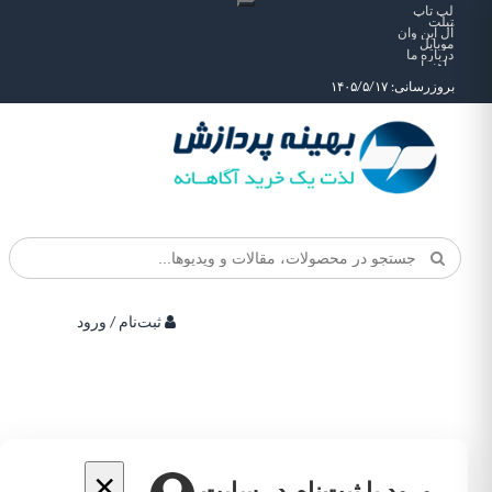
لپ تاپ
تبلت
آل این وان
موبایل
درباره ما
راهنما
بروزرسانی: ۱۴۰۵/۵/۱۷
ثبت‌نام / ورود
×