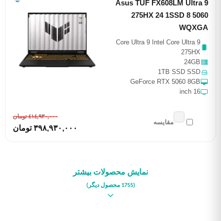
Asus TUF FX608LM Ultra 9
275HX 24 1SSD 8 5060
WQXGA
Core Ultra 9 Intel Core Ultra 9
275HX
24GB
1TB SSD SSD
GeForce RTX 5060 8GB
16 inch
٤١٤,٩٣٠,٠٠٠ تومان
مقایسه
٣٩٨,٩٣٠,٠٠٠ تومان
نمایش محصولات بیشتر
(1755 محصول دیگر)