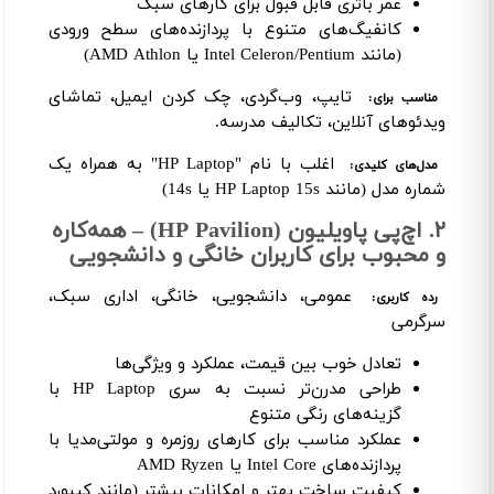
عمر باتری قابل قبول برای کارهای سبک
کانفیگ‌های متنوع با پردازنده‌های سطح ورودی
(مانند Intel Celeron/Pentium یا AMD Athlon)
تایپ، وب‌گردی، چک کردن ایمیل، تماشای
مناسب برای:
ویدئوهای آنلاین، تکالیف مدرسه.
اغلب با نام "HP Laptop" به همراه یک
مدل‌های کلیدی:
شماره مدل (مانند HP Laptop 15s یا 14s)
۲. اچ‌پی پاویلیون (HP Pavilion) – همه‌کاره
و محبوب برای کاربران خانگی و دانشجویی
عمومی، دانشجویی، خانگی، اداری سبک،
رده کاربری:
سرگرمی
تعادل خوب بین قیمت، عملکرد و ویژگی‌ها
طراحی مدرن‌تر نسبت به سری HP Laptop با
گزینه‌های رنگی متنوع
عملکرد مناسب برای کارهای روزمره و مولتی‌مدیا با
پردازنده‌های Intel Core یا AMD Ryzen
کیفیت ساخت بهتر و امکانات بیشتر (مانند کیبورد