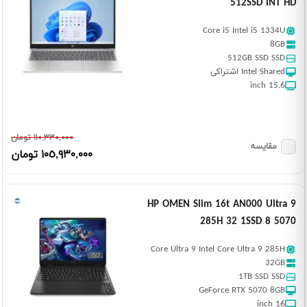
512SSD INT HD
Core i5 Intel i5 1334U
8GB
512GB SSD SSD
Intel Shared اشتراکی
15.6 inch
١١٠,٣٣٠,٠٠٠ تومان
مقایسه
١٠٥,٩٣٠,٠٠٠ تومان
HP OMEN Slim 16t AN000 Ultra 9
285H 32 1SSD 8 5070
Core Ultra 9 Intel Core Ultra 9 285H
32GB
1TB SSD SSD
GeForce RTX 5070 8GB
16 inch