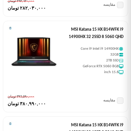
٢٩٣,٦٣٠,٠٠٠ تومان
مقایسه
٢٨٢,٠٣٠,٠٠٠ تومان
MSI Katana 15 HX B14WFK i9
14900HX 32 2SSD 8 5060 QHD
Core i9 Intel i9 14900HX
32GB
2TB SSD
GeForce RTX 5060 8GB
15.6 inch
٣٩٦,٥٩٠,٠٠٠ تومان
مقایسه
٣٨٠,٩٩٠,٠٠٠ تومان
MSI Katana 15 HX B14WFK i9