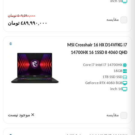
16 inch
٥٠٩,٥٩٠,٠٠٠ تومان
مقایسه
٤٨٩,٩٩٠,٠٠٠ تومان
MSI Crosshair 16 HX D14VFKG i7
14700HX 16 1SSD 8 4060 QHD
Core i7 Intel i7 14700HX
16GB
1TB SSD SSD
GeForce RTX 4060 8GB
16 inch
موجود نیست
مقایسه