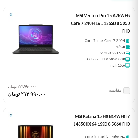
MSI VenturePro 15 A2RWEG
Core 7 240H 16 512SSD 8 5050
FHD
Core 7 Intel Core 7 240H
16GB
512GB SSD SSD
GeForce RTX 5050 8GB
15.6 inch
٢٢٢,٧٩٠,٠٠٠ تومان
مقایسه
٢١٣,٩٩٠,٠٠٠ تومان
MSI Katana 15 HX B14WFK i7
14650HX 64 1SSD 8 5060 FHD
Core i7 Intel i7 14650HX