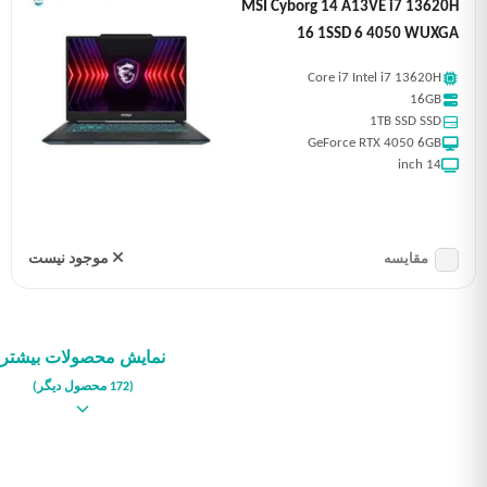
MSI Cyborg 14 A13VE i7 13620H
16 1SSD 6 4050 WUXGA
Core i7 Intel i7 13620H
16GB
1TB SSD SSD
GeForce RTX 4050 6GB
14 inch
موجود نیست
مقایسه
نمایش محصولات بیشتر
(172 محصول دیگر)