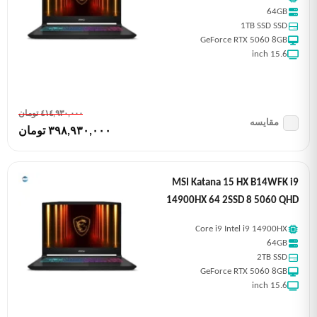
64GB
1TB SSD SSD
GeForce RTX 5060 8GB
15.6 inch
٤١٤,٩٣٠,٠٠٠ تومان
مقایسه
٣٩٨,٩٣٠,٠٠٠ تومان
MSI Katana 15 HX B14WFK i9
14900HX 64 2SSD 8 5060 QHD
Core i9 Intel i9 14900HX
64GB
2TB SSD
GeForce RTX 5060 8GB
15.6 inch