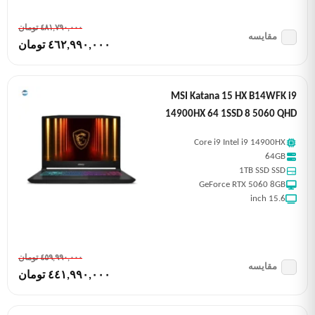
٤٨١,٧٩٠,٠٠٠ تومان
مقایسه
٤٦٢,٩٩٠,٠٠٠ تومان
MSI Katana 15 HX B14WFK i9
14900HX 64 1SSD 8 5060 QHD
Core i9 Intel i9 14900HX
64GB
1TB SSD SSD
GeForce RTX 5060 8GB
15.6 inch
٤٥٩,٩٩٠,٠٠٠ تومان
مقایسه
٤٤١,٩٩٠,٠٠٠ تومان