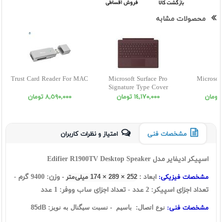
محصولات مشابه
Trust Card Reader For MAC
Microsoft Surface Pro
Microsof
Signature Type Cover
١٤,١٧٠,٠٠٠ تومان
٨,٥٩٠,٠٠٠ تومان
مشخصات فنی
امتیاز و نظرات کاربران
اسپيکر ادیفایر مدل
Edifier R1900TV Desktop Speaker
ابعاد
وزن: 9400 گرم -
مشخصات فیزیکی:
:
252 × 289 × 174 میلی‌متر
-
تعداد اجزای اسپیکر: 2 عدد - تعداد اجزای ساب ووفر: 1 عدد
مشخصات فنی:
نوع اتصال: باسیم - نسبت سیگنال به نویز: 85dB