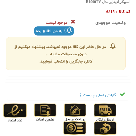
اسپيکر ادیفایر مدل R1900TV
کد کالا :
6815
وضعیت موجودی
موجود نیست
به من اطلاع بده
در حال حاضر این کالا موجود نمیباشد. پیشنهاد میکنیم از
منوی محصولات مشابه ←
کالای جایگزین را انتخاب فرمایید.
گارانتی اصلی چیست ؟