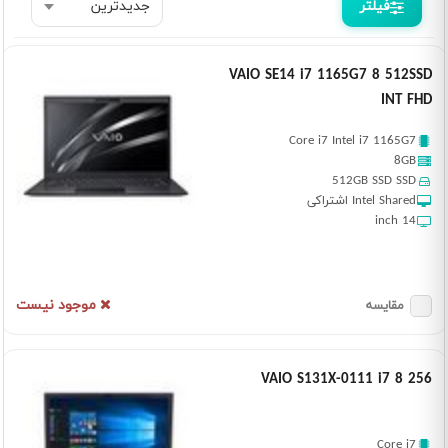
فیلتر
VAIO SE14 i7 1165G7 8 512SSD
INT FHD
Core i7 Intel i7 1165G7
8GB
512GB SSD SSD
Intel Shared اشتراکی
14 inch
موجود نیست
مقایسه
VAIO S131X-0111 i7 8 256
Core i7