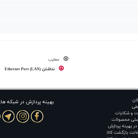
معایب
نداشتن Ethernet Port (LAN)
گان
بهينه پردازش در شبکه ها
طی
ت و شکایات
اصلی محصولات
ر بهینه پردازش
انت بازگشت کالا