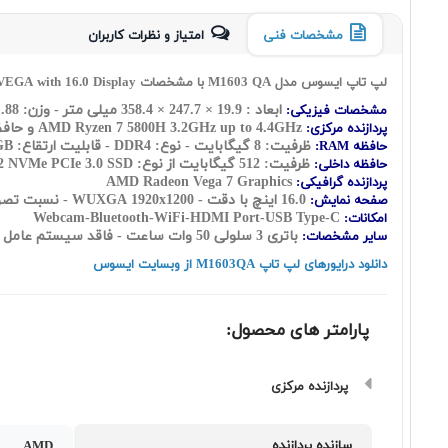
مشخصات فنی
امتیاز و نظرات کاربران
لپ تاپ ایسوس مدل M1603 QA با مشخصات Asus Vivobook 16X M1603QA Ryzen 7 5800H 8GB 512GB SSD Radeon VEGA with 16.0 Display
ابعاد : 19.9 × 247.7 × 358.4 میلی متر - وزن: 1.88 کیلوگرم
مشخصات فیزیکی:
3.2GHz up to 4.4GHz و حافظه کش : L2 Cache : 4MB - L3 Cache : 16MB - تعداد هسته: ( هشت هسته ) به اضافه شانزده رشته
AMD Ryzen 7 5800H
پردازنده مرکزی:
ظرفیت: 8 گیگابایت - نوع: DDR4 - قابلیت ارتقاع: UP to 16GB
حافظه RAM:
ظرفیت: 512 گیگابایت از نوع: M.2 NVMe PCIe 3.0 SSD
حافظه داخلی:
AMD Radeon Vega 7 Graphics
پردازنده گرافیکی:
16.0 اینچ با دقت - WUXGA 1920x1200 - نسبت تصویر 16:10
صفحه نمایش:
Webcam-Bluetooth-WiFi-HDMI Port-USB Type-C
امکانات:
باتری 3 سلولی 50 وات ساعت - فاقد سیستم عامل
سایر مشخصات:
دانلود درایورهای لپ تاپ M1603QA از وبسایت ایسوس
پارامتر های محصول:
پردازنده مرکزی
سازنده پردازنده
AMD