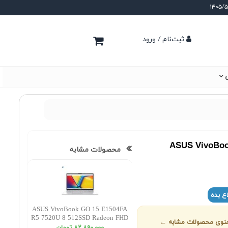
ثبت‌نام / ورود
ی
ASUS VivoBo
محصولات مشابه
ع بده
ASUS VivoBook GO 15 E1504FA
R5 7520U 8 512SSD Radeon FHD
ز منوی محصولات مشابه ←