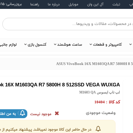
بروزرسانی: ۱۴۰۵/۵/۱۵
اپ
تبلت
آل این وان
موبایل
درباره ما
راهنما
کامپیوتر و قطعات
ساعت هوشمند
کنسول بازی
لوازم جانب
ASUS VivoBook 16X M1603QA R7 5800H 
ok 16X M1603QA R7 5800H 8 512SSD VEGA WUXGA
لپ تاپ ایسوس M1603 QA
کد کالا :
10404
وضعیت موجودی
به من اطلا
موجود نیست
در حال حاضر این کالا موجود نمیباشد. پیشنهاد میکنیم ا