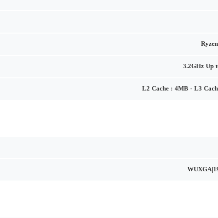
Ryzen
3.2GHz Up 
L2 Cache : 4MB - L3 Cac
WUXGA|19