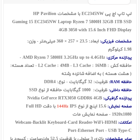
لپ تاپ اچ پی EC2345NW با مشخصات HP Pavilion
Gaming 15 EC2345NW Laptop Ryzen 7 5800H 32GB 1TB SSD
4GB 3050 with 15.6 Inch FHD Display
ابعاد: 23.5 × 257 × 360 میلی‌متر - وزن:
مشخصات فیزیکی:
1.98 کیلوگرم
AMD Ryzen 7 5800H 3.2GHz up to 4.4GHz -
پردازنده مرکزی:
حافظه کش : L2 Cache : 4MB - L3 Cache : 16MB - تعداد هسته:
( هشت هسته ) به اضافه شانزده رشته
ظرفیت: 32 گیگابایت - نوع: DDR4
حافظه RAM:
ظرفیت: 1000 گیگابایت حافظه از نوع SSD
حافظه داخلی:
Nvidia GeForce RTX3050 GDDR6 4GB
پردازنده گرافیکی:
15.6 اینچ از نوع
IPS با دقت Full HD
صفحه نمایش:
144Hz
1920x1080 - صفحه نمایش مات
Webcam-Backlit Keyboard-Card Reader-WiFi-HDMI
امکانات:
Port-Ethernet Port - USB Type-C
باتری 3 سلولی با ظرفیت 52.5 وات‌ساعت - کیبورد با
سایر مشخصات: