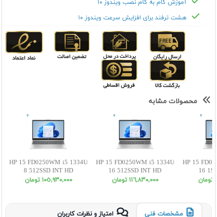
آموزش گام به گام نصب ویندوز ۱۰
هشت ترفند برای افزایش سرعت ویندوز ۱۰
محصولات مشابه
HP 15 FD0250WM i5 1334U
HP 15 FD0250WM i5 1334U
HP 15 FD02
8 512SSD INT HD
16 512SSD INT HD
16 1S
ن
١١٦,٨٣٠,٠٠٠ تومان
١٠٥,٩٣٠,٠٠٠ تومان
مشخصات فنی
امتیاز و نظرات کاربران