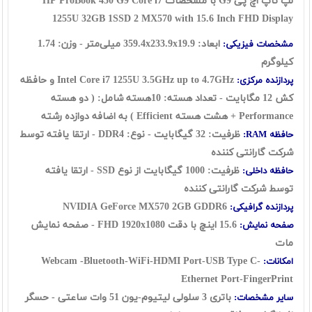
لپ تاپ اچ پی G9 با مشخصات HP ProBook 450 G9 Core i7
1255U 32GB 1SSD 2 MX570 with 15.6 Inch FHD Display
ابعاد: 359.4x233.9x19.9 میلی‌متر - وزن: 1.74
مشخصات فیزیکی:
کیلوگرم
Intel Core i7 1255U 3.5GHz up to 4.7GHz و حافظه
پردازنده مرکزی:
کش 12 مگابایت - تعداد هسته: 10هسته شامل: ( دو هسته
Performance + هشت هسته Efficient ) به اضافه دوازده رشته
ظرفیت: 32 گیگابایت - نوع: DDR4 - ارتقا یافته توسط
حافظه RAM:
شرکت گارانتی کننده
ظرفیت: 1000 گیگابایت از نوع SSD - ارتقا یافته
حافظه داخلی:
توسط شرکت گارانتی کننده
NVIDIA GeForce MX570 2GB GDDR6
پردازنده گرافیکی:
15.6 اینچ با دقت FHD 1920x1080 - صفحه نمایش
صفحه نمایش:
مات
Webcam -Bluetooth-WiFi-HDMI Port-USB Type C-
امکانات:
Ethernet Port-FingerPrint
باتری 3 سلولی لیتیوم-یون 51 وات ساعتی - حسگر
سایر مشخصات: