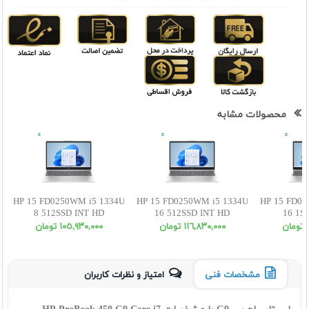
محصولات مشابه
HP 15 FD0250WM i5 1334U
HP 15 FD0250WM i5 1334U
HP 15 FD02
8 512SSD INT HD
16 512SSD INT HD
16 1S
ن
١١٦,٨٣٠,٠٠٠ تومان
١٠٥,٩٣٠,٠٠٠ تومان
مشخصات فنی
امتیاز و نظرات کاربران