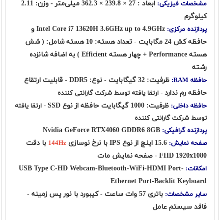
ابعاد : 27 × 239.8 × 362.3 میلی‌متر - وزن: 2.11
مشخصات فیزیکی:
کیلوگرم
Intel Core i7 13620H 3.6GHz up to 4.9GHz و
پردازنده مرکزی:
حافظه کش 24 مگابایت - تعداد هسته: 10 هسته شامل: ( شش
هسته Performance + چهار هسته Efficient ) به اضافه شانزده
رشته
ظرفیت: 32 گیگابایت - نوع: DDR5 - قابلیت ارتقاع
حافظه RAM:
حافظه رم ندارد
- ارتقا یافته توسط شرکت گارانتی کننده
ظرفیت: 1000 گیگابایت حافظه از نوع SSD
حافظه داخلی:
- ارتقا یافته
توسط شرکت گارانتی کننده
Nvidia GeForce RTX4060 GDDR6 8GB
پردازنده گرافیکی:
15.6 اینچ از نوع IPS با نرخ نوسازی
با دقت
صفحه نمایش:
144Hz
FHD 1920x1080 - صفحه نمایش مات
USB Type C-HD Webcam-Bluetooth-WiFi-HDMI Port-
امکانات:
Ethernet Port-Backlit Keyboard
باتری 57 وات ساعت - کیبورد با نور پس زمینه -
سایر مشخصات:
فاقد سیستم عامل