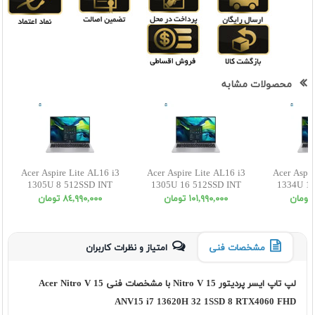
محصولات مشابه
Acer Aspire Lite AL16 i3
Acer Aspire Lite AL16 i3
Acer Aspir
1305U 8 512SSD INT
1305U 16 512SSD INT
1334U 16
WUXGA
WUXGA
W
١٠١,٩٩٠,٠٠٠ تومان
٨٤,٩٩٠,٠٠٠ تومان
مشخصات فنی
امتیاز و نظرات کاربران
لپ تاپ ایسر پردیتور Nitro V 15 با مشخصات فنی Acer Nitro V 15
ANV15 i7 13620H 32 1SSD 8 RTX4060 FHD