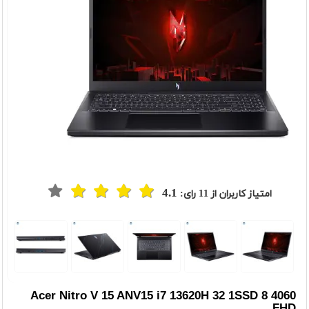
4.1
امتیاز کاربران از
11
رای:
t
Previou
Acer Nitro V 15 ANV15 i7 13620H 32 1SSD 8 4060
FHD