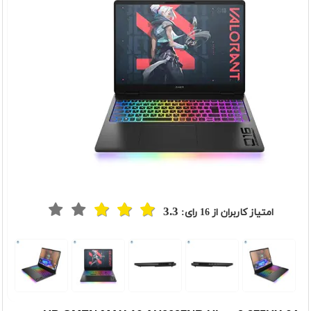
3.3
امتیاز کاربران از
16
رای:
t
Previou