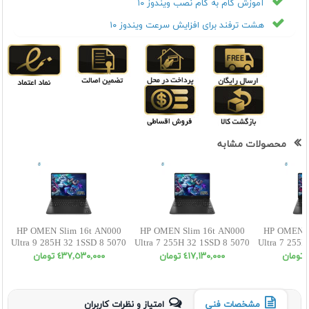
آموزش گام به گام نصب ویندوز ۱۰
هشت ترفند برای افزایش سرعت ویندوز ۱۰
محصولات مشابه
HP OMEN Slim 16t AN000
HP OMEN Slim 16t AN000
HP OMEN S
Ultra 9 285H 32 1SSD 8 5070
Ultra 7 255H 32 1SSD 8 5070
Ultra 7 255
ن
٤١٧,١٣٠,٠٠٠ تومان
٤٣٧,٥٣٠,٠٠٠ تومان
مشخصات فنی
امتیاز و نظرات کاربران