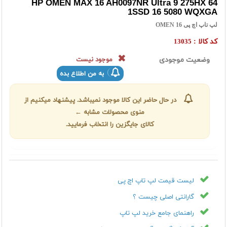
HP OMEN MAX 16 AH0097NR Ultra 9 275HX 64
1SSD 16 5080 WQXGA
لپ تاپ اچ پی OMEN 16
کد کالا :
13035
وضعیت موجودی
موجود نیست
به من اطلاع بده
در حال حاضر این کالا موجود نمیباشد. پیشنهاد میکنیم از
منوی محصولات مشابه ←
کالای جایگزین را انتخاب فرمایید.
لیست قیمت لپ تاپ اچ پی
گارانتی اصلی چیست ؟
راهنمای جامع خرید لپ تاپ