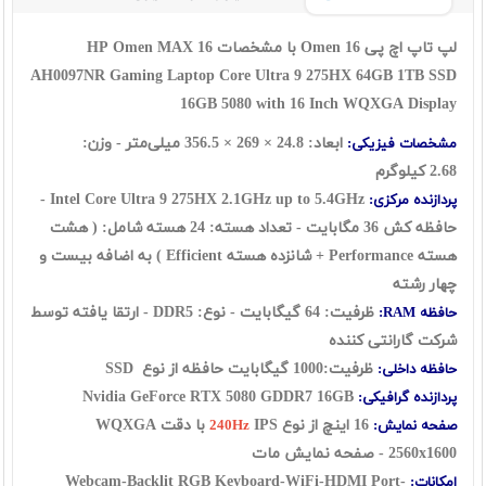
لپ تاپ اچ پی Omen 16 با مشخصات HP Omen MAX 16
AH0097NR
Gaming Laptop Core Ultra 9 275HX 64GB 1TB SSD
16GB 5080 with 16 Inch WQXGA Display
ابعاد: 24.8 × 269 × 356.5 میلی‌متر - وزن:
مشخصات فیزیکی:
2.68 کیلوگرم
Intel Core Ultra 9 275HX 2.1GHz up to 5.4GHz -
پردازنده مرکزی:
حافظه کش 36 مگابایت - تعداد هسته: 24 هسته شامل: ( هشت
هسته Performance + شانزده هسته Efficient ) به اضافه بیست و
چهار رشته
ظرفیت: 64 گیگابایت - نوع: DDR5
- ارتقا یافته توسط
حافظه RAM:
شرکت گارانتی کننده
ظرفیت:1000 گیگابایت حافظه از نوع
SSD
حافظه داخلی:
Nvidia GeForce RTX 5080 GDDR7 16GB
پردازنده گرافیکی:
16 اینچ از نوع
IPS با دقت WQXGA
صفحه نمایش:
240Hz
2560x1600 - صفحه نمایش مات
Webcam-Backlit RGB Keyboard-WiFi-HDMI Port-
امکانات: