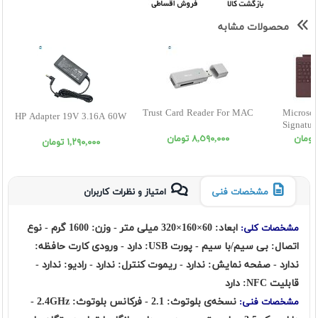
محصولات مشابه
Trust Card Reader For MAC
Microsof
HP Adapter 19V 3.16A 60W
Signatur
٨,٥٩٠,٠٠٠ تومان
١,٢٩٠,٠٠٠ تومان
مشخصات فنی
امتیاز و نظرات کاربران
ابعاد: 60×160×320 میلی متر - وزن: 1600 گرم - نوع
مشخصات کلی:
اتصال: بی سیم/با سیم - پورت USB: دارد - ورودی کارت حافظه:
ندارد - صفحه نمایش: ندارد - ریموت کنترل: ندارد - رادیو: ندارد -
قابلیت NFC: دارد
نسخه‌ی بلوتوث: 2.1 - فرکانس بلوتوث: 2.4GHz -
مشخصات فنی: