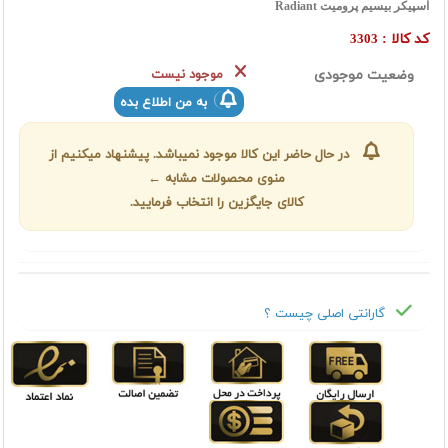
اسپیکر بیسیم پرومیت Radiant
کد کالا :
3303
وضعیت موجودی
موجود نیست
به من اطلاع بده
در حال حاضر این کالا موجود نمیباشد. پیشنهاد میکنیم از
منوی محصولات مشابه ←
کالای جایگزین را انتخاب فرمایید.
گارانتی اصلی چیست ؟