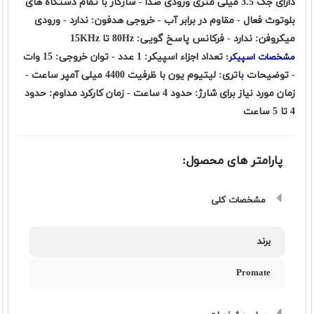
دارای جک 3.5 میلی متری ورودی صدا - سازگار با تمام دستگاه های
بلوتوث فعال - مقاوم در برابر آب - خروجی هدفون: ندارد - ورودی
میکروفن: ندارد - فرکانس پاسخ گویی: 80Hz تا 15KHz
تعداد اجزاء اسپیکر: 1 عدد - توان خروجی: 15 وات
مشخصات اسپیکر:
- توضیحات باتری: لیتیوم یون با ظرفیت 4400 میلی آمپر ساعت -
زمان مورد نیاز برای شارژ: حدود 4 ساعت - زمان کارکرد مداوم: حدود
4 تا 5 ساعت
پارامتر های محصول:
مشخصات کلی
برند
Promate