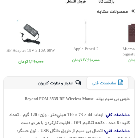
محصولات مشابه
Apple Pencil 2
Microsof
HP Adapter 19V 3.16A 60W
Signatur
١٧,٤٩٠,٠٠٠ تومان
١,٢٩٠,٠٠٠ تومان
مشخصات فنی
امتیاز و نظرات کاربران
ماوس بی سیم بیاند Beyond FOM 3535 RF Wireless Mouse
ابعاد: 44 × 73 × 110 ميلي‌متر - وزن: 120 گرم - تعداد
مشخصات کلي:
کلید: 6 عدد - دکمه تنظیم DPI -
قابليت کارکردن با هر دو دست
اتصال بی سیم از طریق دانگل USB - نوع حسگر:
مشخصات فني: