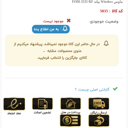
ماوس Wireless بیاند FOM-3535 RF
کد کالا :
5035
وضعیت موجودی
موجود نیست
به من اطلاع بده
در حال حاضر این کالا موجود نمیباشد. پیشنهاد میکنیم از
منوی محصولات مشابه ←
کالای جایگزین را انتخاب فرمایید.
گارانتی اصلی چیست ؟