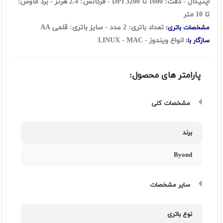
اپتیکال - دقت: 1600 تا 3200 DPI - فرکانس: 2.4 هرتز - برد ماوس:
تا 10 متر
تعداد باتری: 2 عدد - سایز باتری: قلمی AA
مشخصات باتری:
انواع ویندوز - LINUX - MAC
سازگار با:
پارامتر های محصول:
مشخصات کلی
برند
Byond
سایر مشخصات
نوع باتری