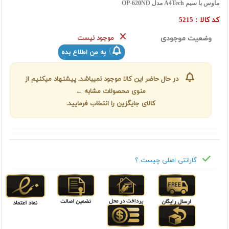
ماوس با سیم A4Tech مدل OP-620ND
کد کالا :
5215
وضعیت موجودی
موجود نیست
به من اطلاع بده
در حال حاضر این کالا موجود نمیباشد. پیشنهاد میکنیم از
منوی محصولات مشابه ←
کالای جایگزین را انتخاب فرمایید.
گارانتی اصلی چیست ؟