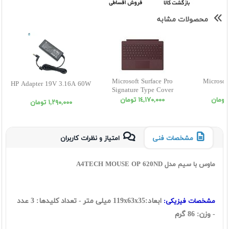
محصولات مشابه
Microsoft Surface Pro
Microsof
HP Adapter 19V 3.16A 60W
Signature Type Cover
١٤,١٧٠,٠٠٠ تومان
١,٢٩٠,٠٠٠ تومان
مشخصات فنی
امتیاز و نظرات کاربران
ماوس با سیم مدل A4TECH MOUSE OP 620ND
ابعاد:119x63x35 ميلی متر - تعداد کلیدها: 3 عدد
مشخصات فیزیکی:
- وزن: 86 گرم