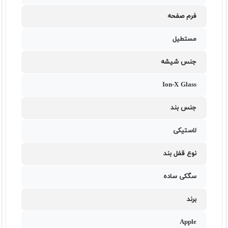
فرم صفحه
مستطیل
جنس شیشه
Ion-X Glass
جنس بند
لاستیکی
نوع قفل بند
سگکی ساده
برند
Apple