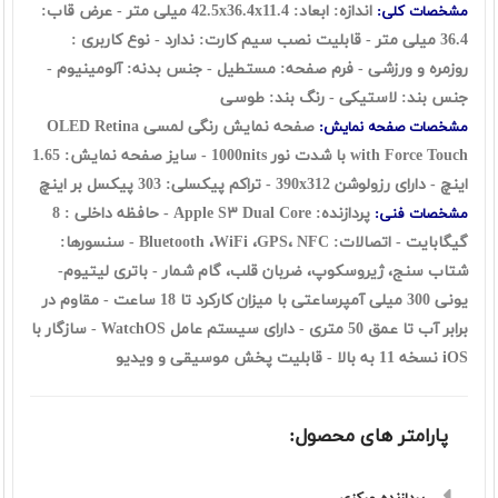
اندازه: ابعاد: 42.5x36.4x11.4 میلی متر - عرض قاب:
مشخصات کلی:
36.4 میلی متر - قابلیت نصب سیم کارت: ندارد - نوع کاربری :
روزمره و ورزشی - فرم صفحه: مستطیل - جنس بدنه: آلومینیوم -
جنس بند: لاستیکی - رنگ بند:‌ طوسی
صفحه نمایش رنگی لمسی OLED Retina
مشخصات صفحه نمایش:
with Force Touch با شدت نور 1000nits - سایز صفحه نمایش: 1.65
اینچ - دارای رزولوشن 390x312 - تراکم پیکسلی: 303 پیکسل بر اینچ
پردازنده: Apple S۳ Dual Core - حافظه داخلی : 8
مشخصات فنی:
گیگابایت - اتصالات: Bluetooth ،WiFi ،GPS، NFC - سنسورها:
شتاب سنج، ژیروسکوپ، ضربان قلب، گام شمار - باتری لیتیوم-
یونی 300 میلی آمپرساعتی با میزان کارکرد تا 18 ساعت - مقاوم در
برابر آب تا عمق 50 متری - دارای سیستم عامل WatchOS - سازگار با
iOS نسخه 11 به بالا - قابلیت پخش موسیقی و ویدیو
پارامتر های محصول: