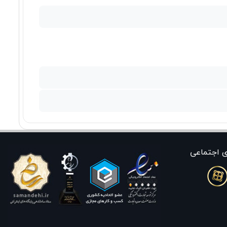
١٦,٥١٠,٠٠٠ تومان
Apple AirPods 4 ANC
٣٤,٥٩٠,٠٠٠ تومان
Apple AirPods Max Type-C 2024
ی اجتماعی
٨٧,٨٣٠,٠٠٠ تومان
Apple TV 3rd Generation 4K
128GB