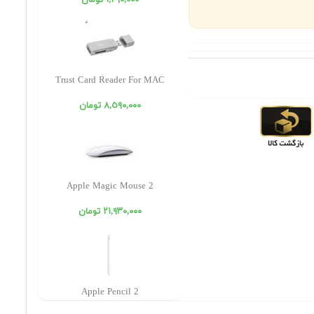
١,٢٩٠,٠٠٠ تومان
Trust Card Reader For MAC
٨,٥٩٠,٠٠٠ تومان
Apple Magic Mouse 2
٢١,٩٣٠,٠٠٠ تومان
Apple Pencil 2