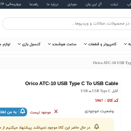
بروزرسانی: ۱۴۰۵/۵/۱۶
اپ
تبلت
آل این وان
موبایل
درباره ما
راهنما
ه
کامپیوتر و قطعات
ساعت هوشمند
کنسول بازی
لوازم ج
Orico ATC-10 USB Typ
Orico ATC-10 USB Type C To USB Cable
کابل USB Type C به USB
کد کالا :
5967
وضعیت موجودی
به من اطلا
موجود نیست
در حال حاضر این کالا موجود نمیباشد. پیشنهاد میکنیم ا