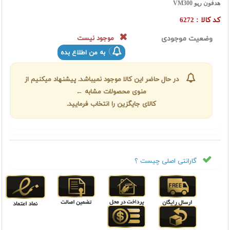
هدفون رپو VM300
کد کالا :
6272
وضعیت موجودی
موجود نیست
به من اطلاع بده
در حال حاضر این کالا موجود نمیباشد. پیشنهاد میکنیم از
منوی محصولات مشابه ←
کالای جایگزین را انتخاب فرمایید.
گارانتی اصلی چیست ؟