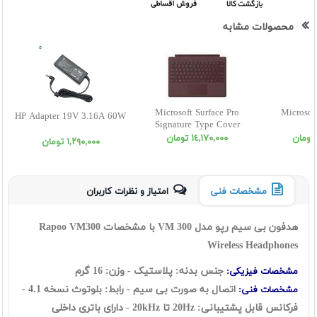
محصولات مشابه
Microsoft Surface Pro
Microsof
HP Adapter 19V 3.16A 60W
Signature Type Cover
١٤,١٧٠,٠٠٠ تومان
١,٢٩٠,٠٠٠ تومان
مشخصات فنی
امتیاز و نظرات کاربران
هدفون بی سیم رپو مدل VM 300 با مشخصات Rapoo VM300
Wireless Headphones
جنس بدنه: پلاستیک - وزن: 16 گرم
مشخصات فیزیکی:
اتصال به صورت بی سیم - رابط: بلوتوث نسخه 4.1 -
مشخصات فنی:
فرکانس قابل پشتیبانی: 20Hz تا 20kHz - دارای باتری داخلی