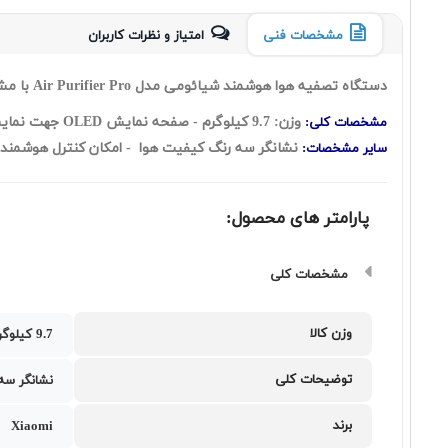
مشخصات فنی
امتیاز و نظرات کاربران
دستگاه تصفیه هوا هوشمند شیائومی مدل Air Purifier Pro با مشخصات Xiaomi MiJia Air Purifier Pro
وزن: 9.7 کیلوگرم - صفحه نمایش OLED جهت نمایش وضعیت هوا،رطوبت و درجه حرارت
مشخصات کلی:
نشانگر سه رنگ کیفیت هوا - امکان کنترل هوشمند با برنامه Mi Home - سیستم فشار آیرودین
سایر مشخصات:
پارامتر های محصول:
مشخصات کلی
وزن کالا
9.7 کیلوگرم
توضیحات کلی
نشانگر سه رنگ کیف
برند
Xiaomi