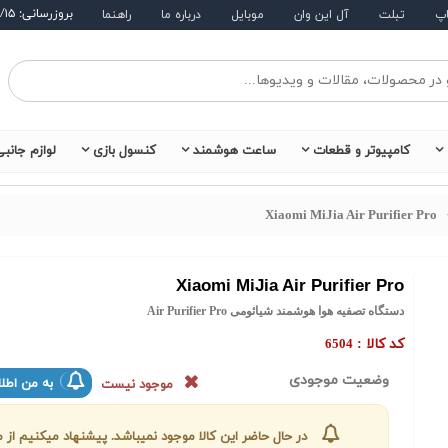
بروزرسانی: ۱۴۰۵/۵/۱۵
اپ
تبلت
آل این وان
موبایل
درباره ما
راهنما
کامپیوتر و قطعات
ساعت هوشمند
کنسول بازی
لوازم جانب
Xiaomi MiJia Air Purifier Pro
Xiaomi MiJia Air Purifier Pro
دستگاه تصفیه هوا هوشمند شیائومی Air Purifier Pro
کد کالا :
6504
وضعیت موجودی
به من اطلا
موجود نیست
در حال حاضر این کالا موجود نمیباشد. پیشنهاد میکنیم ا