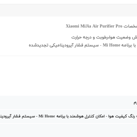
امیکی تجدیدشده
یت هوا - امکان کنترل هوشمند با برنامه Mi Home - سیستم فشار آیرودینامیکی تجدیدشده