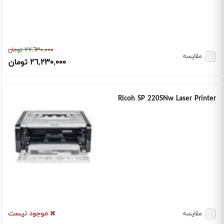
٢٧,٦٣٠,٠٠٠ تومان
مقایسه
٢٦,٢٣٠,٠٠٠ تومان
Ricoh SP 220SNw Laser Printer
موجود نیست
مقایسه