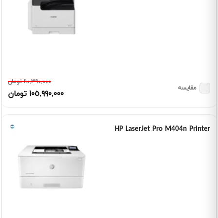
١١٠,٣٩٠,٠٠٠ تومان
مقایسه
١٠٥,٩٩٠,٠٠٠ تومان
HP LaserJet Pro M404n Printer