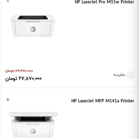
HP LaserJet Pro M15w Printer
٢٩,٢٧٠,٠٠٠ تومان
مقایسه
٢٧,٨٧٠,٠٠٠ تومان
HP LaserJet MFP M141a Printer