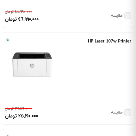
٤٨,٩٩٠,٠٠٠ تومان
مقایسه
٤٦,٩٩٠,٠٠٠ تومان
HP Laser 107w Printer
٢٦,٥٩٠,٠٠٠ تومان
مقایسه
٢٥,١٩٠,٠٠٠ تومان