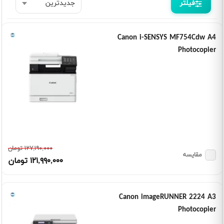
فیلتر
Canon i-SENSYS MF754Cdw A4
Photocopier
١٢٧,١٩٠,٠٠٠ تومان
مقایسه
١٢١,٩٩٠,٠٠٠ تومان
Canon imageRUNNER 2224 A3
Photocopier