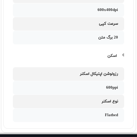
600x400dpi
سرعت کپی
20 برگ متن
اسکن
رزولوشن اپتیکال اسکنر
600ppi
نوع اسکنر
Flatbed