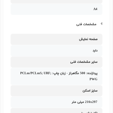
A4
مشخصات فنی
صفحه نمایش
دارد
سایر مشخصات فنی
پردازنده: 500 مگاهرتز - زبان چاپ: PCLm/PCLmS; URF;
PWG
سایز اسکن
216x297 میلی متر