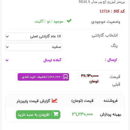
پرینتر لیزری اچ پی مدل M141 A
کد کالا :
12724
وضعیت موجودی
موجود / نو / آکبند
انتخاب گارانتی
رنگ
ارسال :
٢٧,٦٣٠,٠٠٠
قیمت
١,٤٠٠,٠٠٠ تخفیف خرید نقدی
تومان
قبلی
فروشنده
قیمت (تومان)
گزارش قیمت پایین‌تر
٢٦,٢٣٠,٠٠٠
بهینه پردازش
افزودن به سبد خرید