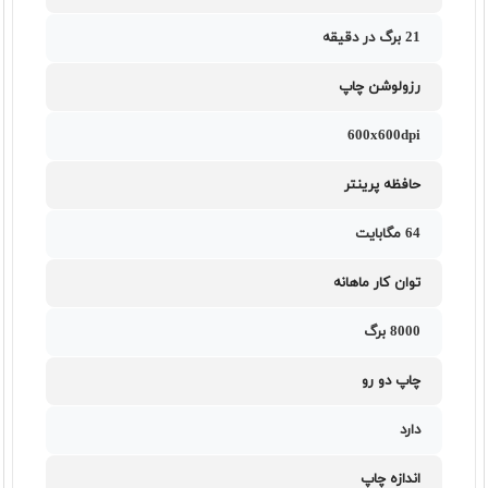
21 برگ در دقیقه
رزولوشن چاپ
600x600dpi
حافظه پرینتر
64 مگابایت
توان کار ماهانه
8000 برگ
چاپ دو رو
دارد
اندازه چاپ