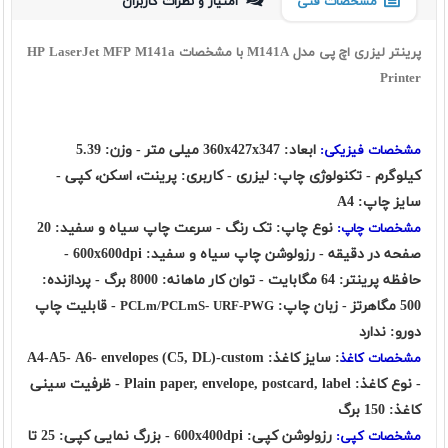
مشخصات فنی
امتیاز و نظرات کاربران
پرینتر لیزری اچ پی مدل M141A با مشخصات HP LaserJet MFP M141a
Printer
ابعاد: 360x427x347 میلی متر - وزن: 5.39
مشخصات فیزیکی:
کیلوگرم - تکنولوژی چاپ: لیزری - کاربری: پرینت، اسکن، کپی -
سایز چاپ: A4
نوع چاپ: تک رنگ - سرعت چاپ سیاه و سفید: 20
مشخصات چاپ:
صفحه در دقیقه - رزولوشن چاپ سیاه و سفید: 600x600dpi -
حافظه پرینتر: 64 مگابایت - توان کار ماهانه: 8000 برگ - پردازنده:
500 مگاهرتز - زبان چاپ:
- قابلیت چاپ
PCLm/PCLmS- URF-PWG
دورو: ندارد
: سایز کاغذ: A4-A5- A6- envelopes (C5, DL)-custom
مشخصات کاغذ
- نوع کاغذ: Plain paper, envelope, postcard, label - ظرفیت سینی
کاغذ: 150 برگ
رزولوشن کپی: 600x400dpi - بزرگ نمایی کپی: 25 تا
مشخصات کپی: