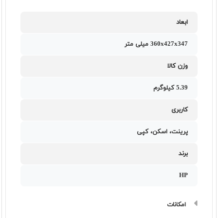
ابعاد
360x427x347 میلی متر
وزن کالا
5.39 کیلوگرم
کاربری
پرینت، اسکن، کپی
برند
HP
امکانات