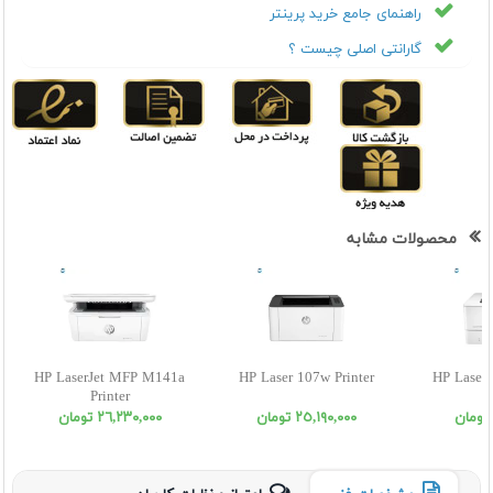
راهنمای جامع خرید پرینتر
گارانتی اصلی چیست ؟
محصولات مشابه
HP LaserJet MFP M141a
HP Laser 107w Printer
HP Laser
Printer
P
٢٥,١٩٠,٠٠٠ تومان
٢٦,٢٣٠,٠٠٠ تومان