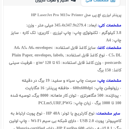
مشخصات فنی
امتیاز و نظرات کاربران
پرينتر ليزری اچ پی مدل HP LaserJet Pro M15w Printer
ابعاد: 345.4x347.9x279.4 ميلی متر - وزن:
مشخصات کلی:
3.8 کيلوگرم - تکنولوژی چاپ: چاپ ليزری - کاربری: تک کاره - سايز
چاپ: A4
سايز کاغذ قابل استفاده: A4، A5، A6، envelopes:
مشخصات کاغذ:
C5، DL - نوع کاغذ قابل استفاده: Plain Paper, envelopes, labels,
postcards - وزن کاغذ قابل استفاده: 65 تا 120 g/m² - ظرفيت سينی
کاغذ: 150 برگ
سرعت چاپ سياه و سفيد: 19 برگ در دقیقه
مشخصات چاپ:
- رزولوشن چاپ: 600x600dpi - حافظه پرينتر: 16 مگابايت
- پردازنده: 500 مگاهرتزی - توان کار ماهانه: 8000 برگ، توصیه شده
100 تا 1000 برگ - زبان چاپ: PCLmS,URF,PWG
نوع کارتريج يا تونر: HP 48A - نوع پورت ارتباط به
ساير مشخصات:
کامپيوتر: پورت USB 2.0 - دارای شبکه بی سيم Wi-Fi - چاپ اولین
برگ: 8.1 ثانیه - دارای HP FastRes 600- دارای Mopria-certified -