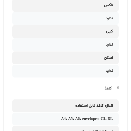
فکس
ندارد
کپی
ندارد
اسکن
ندارد
کاغذ
اندازه کاغذ قابل استفاده
A4، A5، A6، envelopes: C5، DL