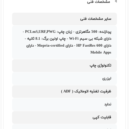
مشخصات فنی
سایر مشخصات فنی
پردازنده: 500 مگاهرتزی - زبان چاپ: PCLmS,URF,PWG -
دارای شبکه بی سيم Wi-Fi - چاپ اولین برگ: 8.1 ثانیه -
دارای HP FastRes 600 - دارای Mopria-certified - دارای
Mobile Apps
تکنولوژی چاپ
لیزری
ظرفیت تغذیه اتوماتیک ( ADF )
ندارد
قابلیت کپی