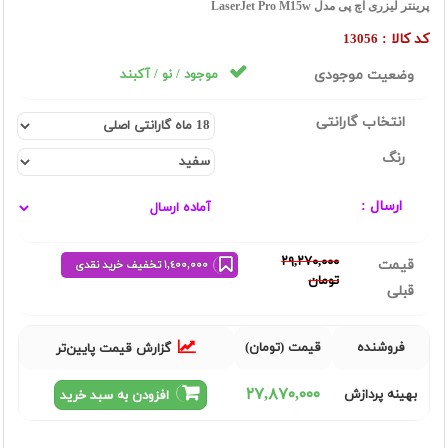
پرينتر ليزری اچ پی مدل LaserJet Pro M15w
کد کالا :
13056
وضعیت موجودی
موجود / نو / آکبند
انتخاب گارانتی
رنگ
ارسال :
٢٩,٢٧٠,٠٠٠
قیمت
١,٤٠٠,٠٠٠ تخفیف خرید نقدی
تومان
قبلی
فروشنده
قیمت (تومان)
گزارش قیمت پایین‌تر
٢٧,٨٧٠,٠٠٠
بهینه پردازش
افزودن به سبد خرید