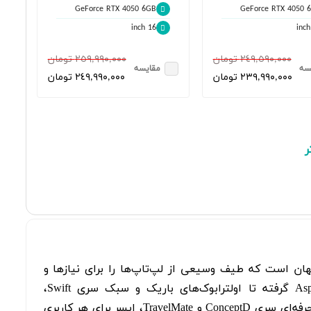
GeForce RTX 4050 6GB
GeForce RTX 4050 
16 inch
٢٤٩,٥٩٠,٠٠٠ تومان
٢٥٩,٩٩٠,٠٠٠ تومان
سه
مقایسه
٢٣٩,٩٩٠,٠٠٠ تومان
٢٤٩,٩٩٠,٠٠٠ تومان
ر
 در جهان است که طیف وسیعی از لپ‌تاپ‌ها را برای نیازها و
بودجه‌های مختلف ارائه می‌دهد. از لپ‌تاپ‌های اقتصادی و روزمره سری Aspire گرفته تا اولترابوک‌های باریک و سبک سری Swift،
لپ‌تاپ‌های گیمینگ قدرتمند سری Nitro و Predator، و ایستگاه‌های کاری سیار حرفه‌ای سری ConceptD و TravelMate، ایسر برای هر کاربری