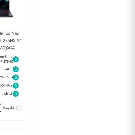
Helios Neo
9 275HX 24
0 WQXGA
ore Ultra
9 275HX
24GB
2TB SSD
5060 8GB
16 inch
٠٠
مقایسه
٠