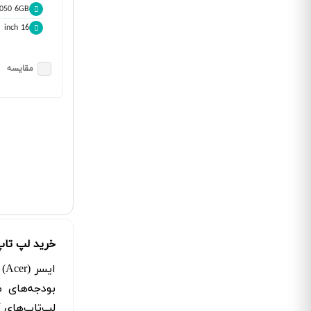
4050 6GB
16 inch
مقایسه
خرید لپ تاپ
ای