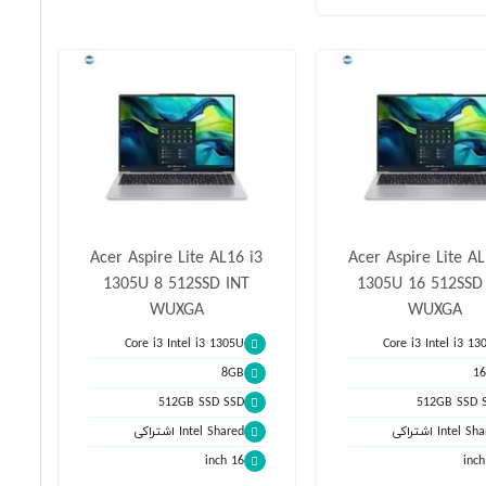
Acer Aspire Lite AL16 i3
Acer Aspire Lite AL
1305U 8 512SSD INT
1305U 16 512SSD
WUXGA
WUXGA
Core i3 Intel i3 1305U
Core i3 Intel i3 13
8GB
1
512GB SSD SSD
512GB SSD 
Intel S اشتراکی
Intel Shared اشتراکی
16 inch