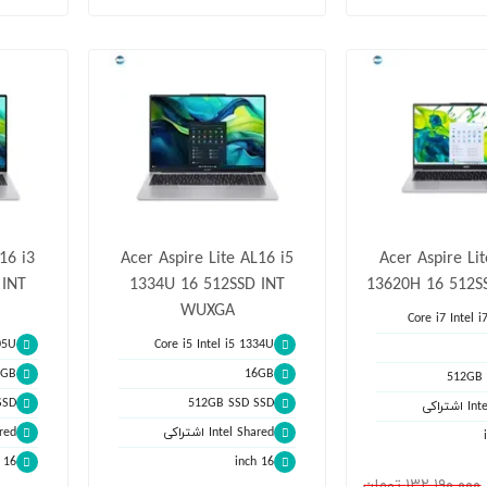
16 i3
Acer Aspire Lite AL16 i5
Acer Aspire Li
 INT
1334U 16 512SSD INT
13620H 16 512S
WUXGA
Core i7 Intel 
05U
Core i5 Intel i5 1334U
6GB
16GB
512GB 
SSD
512GB SSD SSD
تراکی
Intel Shared اشتراکی
hared
16 inch
16 inch
١٣٢,١٩٠,٠٠٠ تومان