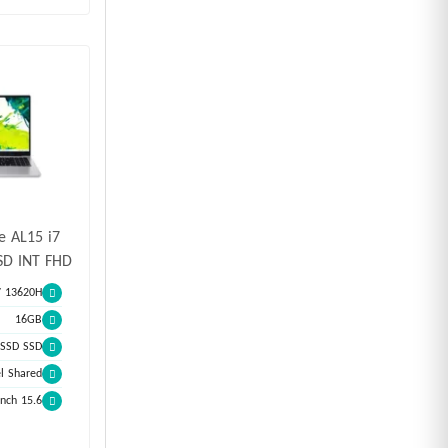
te AL15 i7
SD INT FHD
i7 13620H
16GB
SSD SSD
Intel Shared اش
15.6 inch