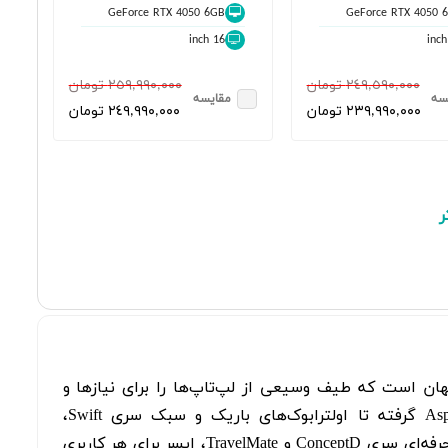
GeForce RTX 4050 6GB
GeForce RTX 4050 
16 inch
٢٤٩,٥٩٠,٠٠٠ تومان
٢٥٩,٩٩٠,٠٠٠ تومان
سه
مقایسه
٢٣٩,٩٩٠,٠٠٠ تومان
٢٤٩,٩٩٠,٠٠٠ تومان
ر
 در جهان است که طیف وسیعی از لپ‌تاپ‌ها را برای نیازها و
بودجه‌های مختلف ارائه می‌دهد. از لپ‌تاپ‌های اقتصادی و روزمره سری Aspire گرفته تا اولترابوک‌های باریک و سبک سری Swift،
لپ‌تاپ‌های گیمینگ قدرتمند سری Nitro و Predator، و ایستگاه‌های کاری سیار حرفه‌ای سری ConceptD و TravelMate، ایسر برای هر کاربری