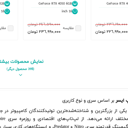
6GB
GeForce RTX 4050 6GB
GeForce RTX 
16 inch
16 inch
٢٣٦,١٩٠,٠٠٠ تومان
٢٤٦,٥٩٠,٠٠٠ تومان
مقایسه
مقای
٢٢٦,٩٩٠,٠٠٠ تومان
٢٣٦,٩٩٠,٠٠٠ تومان
نمایش محصولات بیشت
(398 محصول دیگر)
 ایسر
بر اساس سری و نوع کاربری
سر (Acer) یکی از بزرگترین و شناخته‌شده‌ترین تولیدکنندگان کامپیوتر