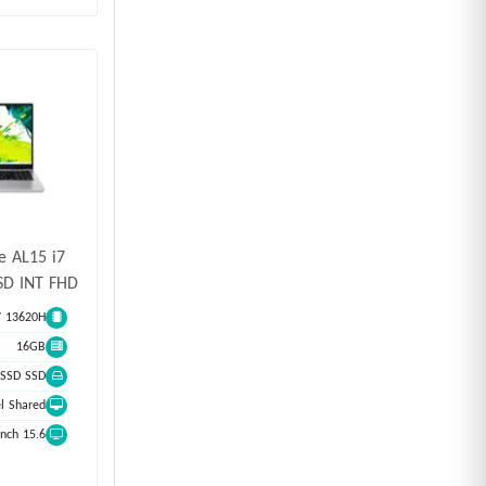
te AL15 i7
SD INT FHD
i7 13620H
16GB
SSD SSD
Intel Shared اش
15.6 inch