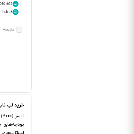
4050 6GB
16 inch
مقایسه
خرید لپ تاپ
ای