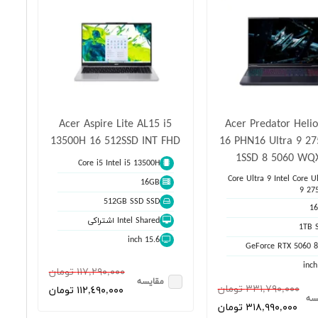
Acer Aspire Lite AL15 i5
Acer Predator Heli
13500H 16 512SSD INT FHD
16 PHN16 Ultra 9 2
1SSD 8 5060 WQ
Core i5 Intel i5 13500H
Core Ultra 9 Intel Core Ul
16GB
9 27
512GB SSD SSD
1
Intel Shared اشتراکی
1TB 
15.6 inch
GeForce RTX 5060 
١١٧,٢٩٠,٠٠٠ تومان
مقایسه
٣٣١,٧٩٠,٠٠٠ تومان
١١٢,٤٩٠,٠٠٠ تومان
سه
٣١٨,٩٩٠,٠٠٠ تومان