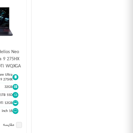
Helios Neo
a 9 275HX
0Ti WQXGA
ore Ultra
9 275HX
32GB
1TB SSD
0Ti 12GB
16 inch
مقایسه