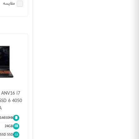
مقایسه
6 ANV16 i7
SSD 6 4050
A
7 14650HX
24GB
SSD SSD