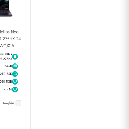
Helios Neo
9 275HX 24
0 WQXGA
ore Ultra
9 275HX
24GB
2TB SSD
5060 8GB
16 inch
٠
مقایسه
٠