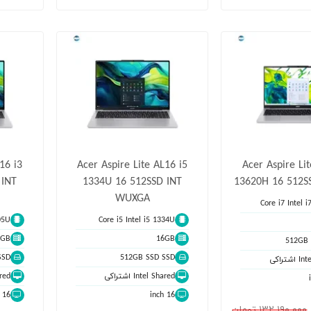
16 i3
Acer Aspire Lite AL16 i5
Acer Aspire Li
 INT
1334U 16 512SSD INT
13620H 16 512S
WUXGA
Core i7 Intel 
05U
Core i5 Intel i5 1334U
6GB
16GB
512GB 
SSD
512GB SSD SSD
تراکی
Intel Shared اشتراکی
hared
16 inch
16 inch
١٣٢,١٩٠,٠٠٠ تومان