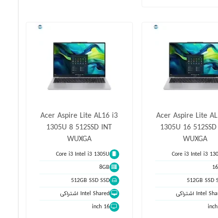
Acer Aspire Lite AL16 i3
Acer Aspire Lite AL
1305U 8 512SSD INT
1305U 16 512SSD
WUXGA
WUXGA
Core i3 Intel i3 1305U
Core i3 Intel i3 13
8GB
1
512GB SSD SSD
512GB SSD 
Intel S اشتراکی
Intel Shared اشتراکی
16 inch