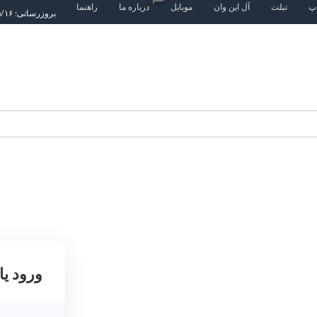
اپ
تبلت
آل این وان
موبایل
درباره ما
راهنما
بروزرسانی: ۱۴۰۵/۵/۱۶
ورود یا