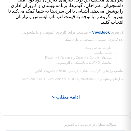
دانشجویان، طراحان، گیمرها، برنامه‌نویسان و کاربران اداری
را پوشش می‌دهد. آشنایی با این سری‌ها به شما کمک می‌کند تا
بهترین گزینه را با توجه به قیمت لپ تاپ ایسوس و نیازتان
انتخاب کنید.
۱. سری
VivoBook
– مناسب برای کاربری عمومی و دانشجویی
رده کاربری:
عمومی، دانشجویی، اداری سبک
طراحی ساده و سبک
قیمت مناسب
مدل‌های Core i۳ تا Core i۷ و Ryzen ۳ تا Ryzen ۷
نمایشگر FHD، بدنه پلاستیکی یا آلومینیومی
مناسب برای:
وب‌گردی، تماشای فیلم، کار با Office، کلاس‌های آنلاین
مدل‌های پیشنهادی:
VivoBook X۱۵۰۲, VivoBook ۱۴/۱۵ OLED, VivoBook S
ادامه مطلب
سوالات متداول در خرید لپ تاپ ایسوس