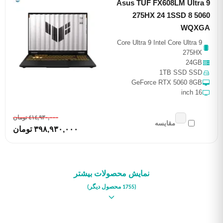
Asus TUF FX608LM Ultra 9
275HX 24 1SSD 8 5060
WQXGA
Core Ultra 9 Intel Core Ultra 9
275HX
24GB
1TB SSD SSD
GeForce RTX 5060 8GB
16 inch
٤١٤,٩٣٠,٠٠٠ تومان
مقایسه
٣٩٨,٩٣٠,٠٠٠ تومان
نمایش محصولات بیشتر
(1755 محصول دیگر)