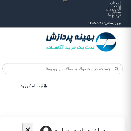
لپ تاپ
تبلت
آل این وان
موبایل
درباره ما
راهنما
بروزرسانی: ۱۴۰۵/۵/۱۶
ثبت‌نام / ورود
×