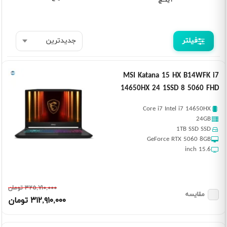
فیلتر
MSI Katana 15 HX B14WFK i7
14650HX 24 1SSD 8 5060 FHD
Core i7 Intel i7 14650HX
24GB
1TB SSD SSD
GeForce RTX 5060 8GB
15.6 inch
٣٢٥,٧١٠,٠٠٠ تومان
مقایسه
٣١٢,٩١٠,٠٠٠ تومان