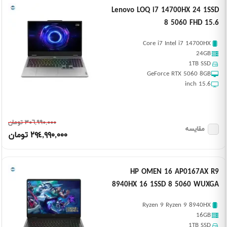
Lenovo LOQ i7 14700HX 24 1SSD
8 5060 FHD 15.6
Core i7 Intel i7 14700HX
24GB
1TB SSD
GeForce RTX 5060 8GB
15.6 inch
٣٠٦,٩٩٠,٠٠٠ تومان
مقایسه
٢٩٤,٩٩٠,٠٠٠ تومان
HP OMEN 16 AP0167AX R9
8940HX 16 1SSD 8 5060 WUXGA
Ryzen 9 Ryzen 9 8940HX
16GB
1TB SSD