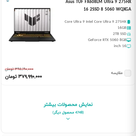
Asus TUF FX608LM Ultra 9 275HX
16 2SSD 8 5060 WQXGA
Core Ultra 9 Intel Core Ultra 9 275HX
16GB
2TB SSD
GeForce RTX 5060 8GB
16 inch
٣٩٥,١٩٠,٠٠٠ تومان
مقایسه
٣٧٩,٩٩٠,٠٠٠ تومان
نمایش محصولات بیشتر
(4748 محصول دیگر)