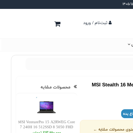
ثبت‌نام / ورود
ی
MSI Stealth 16 
محصولات مشابه
ع بده
MSI VenturePro 15 A2RWEG Core
7 240H 16 512SSD 8 5050 FHD
ز منوی محصولات مشابه ←