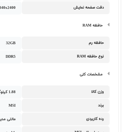
دقت صفحه نمایش
840x2400
حافظه RAM
حافظه رم
32GB
نوع حافظه RAM
DDR5
مشخصات کلی
وزن کالا
1.88 کیلوگرم
برند
MSI
رده کاربردی
مالتی مدیا