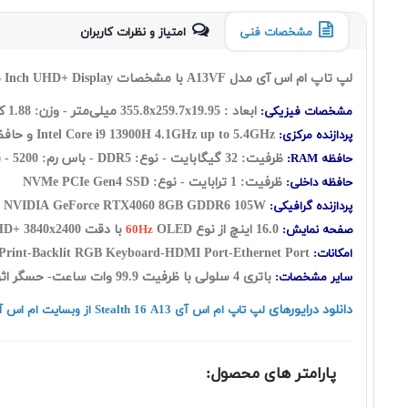
مشخصات فنی
امتیاز و نظرات کاربران
لپ تاپ ام اس آی مدل A13VF با مشخصات MSI Stealth 16 Mercedes-AMG Motorsport A13VF Core i9 13900H 32GB 1TB SSD 8 4060 with 16 Inch UHD+ Display
ابعاد : 355.8x259.7x19.95 میلی‌متر - وزن: 1.88 کیلوگرم
مشخصات فیزیکی:
Intel Core i9 13900H 4.1GHz up to 5.4GHz و حافظه کش 24 مگابایت - تعداد هسته: چهارده هسته شامل: ( شش هسته Performance + هشت هسته Efficient ) به اضافه بیست رشته
پردازنده مرکزی:
ظرفیت: 32 گیگابایت - نوع: DDR5 - باس رم: 5200 - قابلیت ارتقاع حافظه رم: UP to 64GB
حافظه RAM:
ظرفیت: 1 ترابایت - نوع: NVMe PCIe Gen4 SSD
حافظه داخلی:
NVIDIA GeForce RTX4060 8GB GDDR6 105W
پردازنده گرافیکی:
16.0 اینچ از نوع
OLED با دقت UHD+ 3840x2400 - پشتیبانی از DCI-P3: 100%
صفحه نمایش:
60Hz
USB Type C Support Displat Port-Thunderbolt 4-FHD Webcam-Bluetooth-Card Reader-FingerPrint-Backlit RGB Keyboard-HDMI Port-Ethernet Port
امکانات:
باتری 4 سلولی با ظرفیت 99.9 وات ساعت- حسگر اثر انگشت - کیبورد با نور پس زمینه
سایر مشخصات:
دانلود درایورهای
لپ تاپ ام اس آی Stealth 16 A13 از وبسایت ام اس آی
پارامتر های محصول: