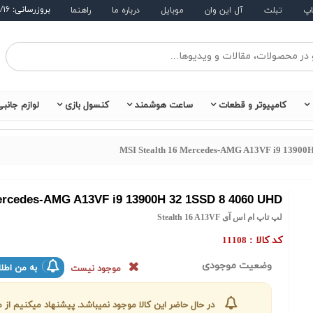
بروزرسانی: ۱۴۰۵/۵/۱۶
اپ
تبلت
آل این وان
موبایل
درباره ما
راهنما
کامپیوتر و قطعات
ساعت هوشمند
کنسول بازی
لوازم جانب
MSI Stealth 16 Mercedes-AMG A13VF i9 13900
Mercedes-AMG A13VF i9 13900H 32 1SSD 8 4060 UHD
لپ تاپ ام اس آی Stealth 16 A13VF
کد کالا :
11108
وضعیت موجودی
به من اطلا
موجود نیست
در حال حاضر این کالا موجود نمیباشد. پیشنهاد میکنیم ا