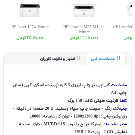
HP Laser 107w Printer
HP LaserJet MFP M141a
HP LaserJet 
Printer
٢٦,٢٥٠,٠٠٠ تومان
٢٥,١٩٠,٠٠٠ تومان
مشخصات فنی
امتیاز و نظرات کاربران
پرینتر چاپ لیزری 3 کاره (پرینت، اسکن، کپی) سایز
مشخصات کلی:
چاپ: A4
ظرفیت سینی کاغذ: 150 برگ
کاغذ:
تک رنگ - سرعت چاپ سیاه وسفید: تا 20 صفحه در دقیقه -
چاپ:
رزولوشن چاپ: 1200x1200 dpi - توان کار ماهانه: 10000
نوع کارتریج یا تونر: MLT-D111S - دارای صفحه
سایر مشخصات:
نمایش LCD - پورت USB 2.0