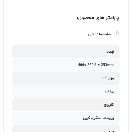
پارامتر های محصول:
مشخصات کلی
ابعاد
406x 359.6 x 253mm
وزن کالا
7.4kg
کاربری
پرینت، اسکن، کپی
برند