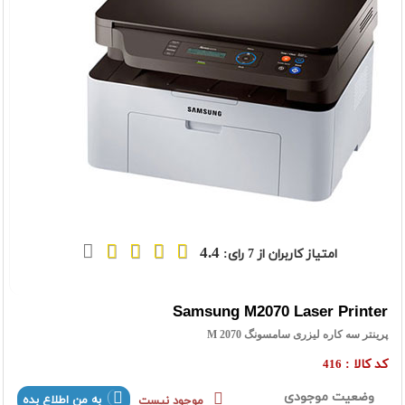
4.4
امتیاز کاربران از
7
رای:
Samsung M2070 Laser Printer
پرینتر سه کاره لیزری سامسونگ M 2070
کد کالا :
416
وضعیت موجودی
به من اطلاع بده
موجود نیست