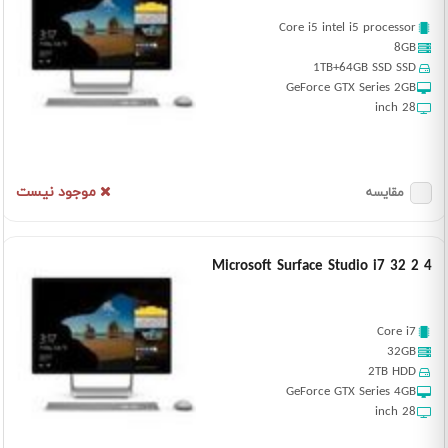
Core i5 intel i5 processor
8GB
1TB+64GB SSD SSD
GeForce GTX Series 2GB
28 inch
موجود نیست
مقایسه
Microsoft Surface Studio i7 32 2 4
Core i7
32GB
2TB HDD
GeForce GTX Series 4GB
28 inch