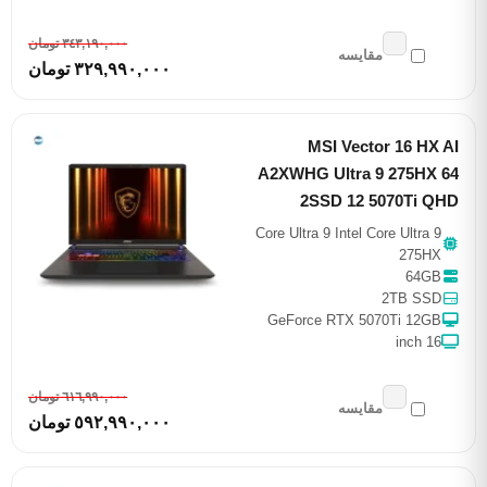
٣٤٣,١٩٠,٠٠٠ تومان
مقایسه
٣٢٩,٩٩٠,٠٠٠ تومان
MSI Vector 16 HX AI
A2XWHG Ultra 9 275HX 64
2SSD 12 5070Ti QHD
Core Ultra 9 Intel Core Ultra 9
275HX
64GB
2TB SSD
GeForce RTX 5070Ti 12GB
16 inch
٦١٦,٩٩٠,٠٠٠ تومان
مقایسه
٥٩٢,٩٩٠,٠٠٠ تومان