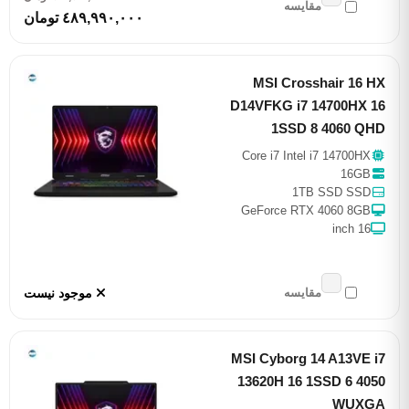
مقایسه
٤٨٩,٩٩٠,٠٠٠ تومان
MSI Crosshair 16 HX
D14VFKG i7 14700HX 16
1SSD 8 4060 QHD
Core i7 Intel i7 14700HX
16GB
1TB SSD SSD
GeForce RTX 4060 8GB
16 inch
موجود نیست
مقایسه
MSI Cyborg 14 A13VE i7
13620H 16 1SSD 6 4050
WUXGA