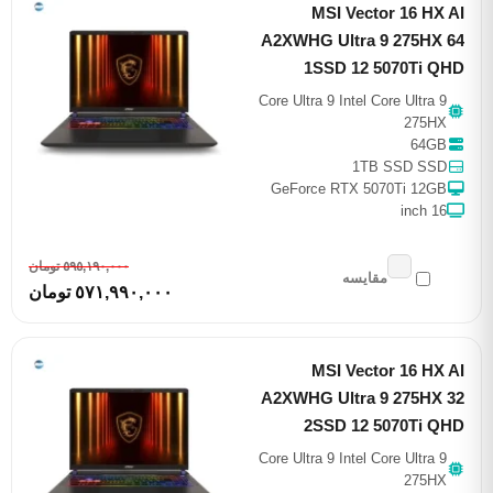
MSI Vector 16 HX AI
A2XWHG Ultra 9 275HX 64
1SSD 12 5070Ti QHD
Core Ultra 9 Intel Core Ultra 9
275HX
64GB
1TB SSD SSD
GeForce RTX 5070Ti 12GB
16 inch
٥٩٥,١٩٠,٠٠٠ تومان
مقایسه
٥٧١,٩٩٠,٠٠٠ تومان
MSI Vector 16 HX AI
A2XWHG Ultra 9 275HX 32
2SSD 12 5070Ti QHD
Core Ultra 9 Intel Core Ultra 9
275HX