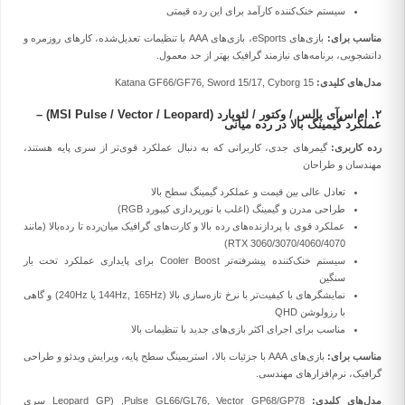
سیستم خنک‌کننده کارآمد برای این رده قیمتی
مناسب برای:
بازی‌های eSports، بازی‌های AAA با تنظیمات تعدیل‌شده، کارهای روزمره و
دانشجویی، برنامه‌های نیازمند گرافیک بهتر از حد معمول.
مدل‌های کلیدی:
Katana GF66/GF76, Sword 15/17, Cyborg 15
۲. ام‌اس‌آی پالس / وکتور / لئوپارد (MSI Pulse / Vector / Leopard) –
عملکرد گیمینگ بالا در رده میانی
رده کاربری:
گیمرهای جدی، کاربرانی که به دنبال عملکرد قوی‌تر از سری پایه هستند،
مهندسان و طراحان
تعادل عالی بین قیمت و عملکرد گیمینگ سطح بالا
طراحی مدرن و گیمینگ (اغلب با نورپردازی کیبورد RGB)
عملکرد قوی با پردازنده‌های رده بالا و کارت‌های گرافیک میان‌رده تا رده‌بالا (مانند
RTX 3060/3070/4060/4070)
سیستم خنک‌کننده پیشرفته‌تر Cooler Boost برای پایداری عملکرد تحت بار
سنگین
نمایشگرهای با کیفیت‌تر با نرخ تازه‌سازی بالا (144Hz, 165Hz یا 240Hz) و گاهی
با رزولوشن QHD
مناسب برای اجرای اکثر بازی‌های جدید با تنظیمات بالا
مناسب برای:
بازی‌های AAA با جزئیات بالا، استریمینگ سطح پایه، ویرایش ویدئو و طراحی
گرافیک، نرم‌افزارهای مهندسی.
مدل‌های کلیدی:
Pulse GL66/GL76, Vector GP68/GP78, (Leopard GP سری