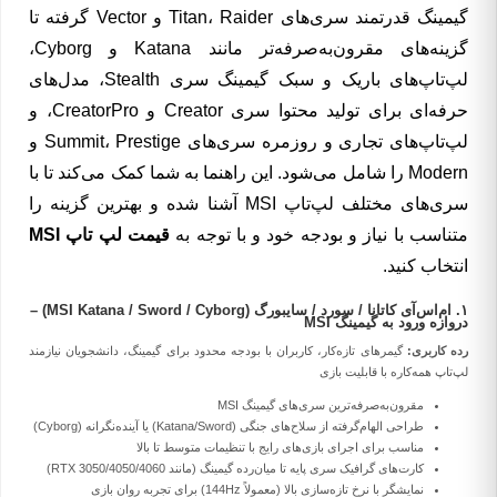
گیمینگ قدرتمند سری‌های Titan، Raider و Vector گرفته تا
گزینه‌های مقرون‌به‌صرفه‌تر مانند Katana و Cyborg،
لپ‌تاپ‌های باریک و سبک گیمینگ سری Stealth، مدل‌های
حرفه‌ای برای تولید محتوا سری Creator و CreatorPro، و
لپ‌تاپ‌های تجاری و روزمره سری‌های Summit، Prestige و
Modern را شامل می‌شود. این راهنما به شما کمک می‌کند تا با
سری‌های مختلف لپ‌تاپ MSI آشنا شده و بهترین گزینه را
متناسب با نیاز و بودجه خود و با توجه به
قیمت لپ تاپ MSI
انتخاب کنید.
۱. ام‌اس‌آی کاتانا / سورد / سایبورگ (MSI Katana / Sword / Cyborg) –
دروازه ورود به گیمینگ MSI
رده کاربری:
گیمرهای تازه‌کار، کاربران با بودجه محدود برای گیمینگ، دانشجویان نیازمند
لپ‌تاپ همه‌کاره با قابلیت بازی
مقرون‌به‌صرفه‌ترین سری‌های گیمینگ MSI
طراحی الهام‌گرفته از سلاح‌های جنگی (Katana/Sword) یا آینده‌نگرانه (Cyborg)
مناسب برای اجرای بازی‌های رایج با تنظیمات متوسط تا بالا
کارت‌های گرافیک سری پایه تا میان‌رده گیمینگ (مانند RTX 3050/4050/4060)
نمایشگر با نرخ تازه‌سازی بالا (معمولاً 144Hz) برای تجربه روان بازی