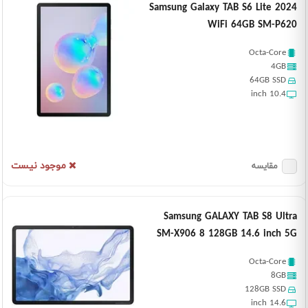
Samsung Galaxy TAB S6 Lite 2024
WiFi 64GB SM-P620
Octa-Core
4GB
64GB SSD
10.4 inch
موجود نیست
مقایسه
Samsung GALAXY TAB S8 Ultra
SM-X906 8 128GB 14.6 inch 5G
Octa-Core
8GB
128GB SSD
14.6 inch