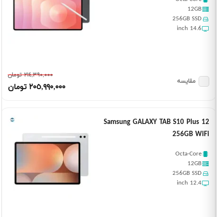
12GB
256GB SSD
14.6 inch
٢١٤,٣٩٠,٠٠٠ تومان
مقایسه
٢٠٥,٩٩٠,٠٠٠ تومان
Samsung GALAXY TAB S10 Plus 12
256GB WiFi
Octa-Core
12GB
256GB SSD
12.4 inch