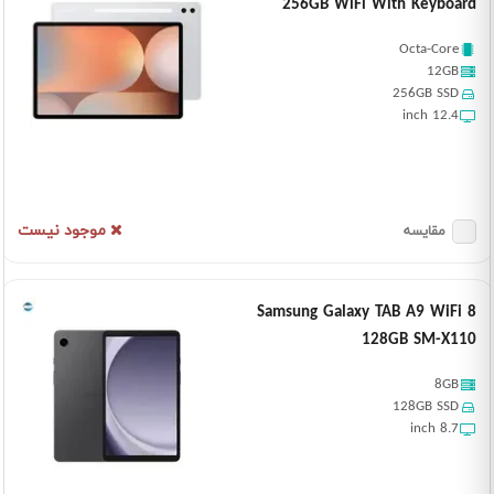
256GB WiFi With Keyboard
Octa-Core
12GB
256GB SSD
12.4 inch
موجود نیست
مقایسه
Samsung Galaxy TAB A9 WiFi 8
128GB SM-X110
8GB
128GB SSD
8.7 inch