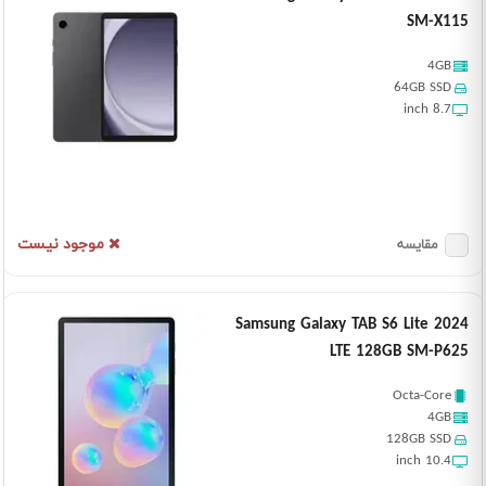
SM-X115
4GB
64GB SSD
8.7 inch
موجود نیست
مقایسه
Samsung Galaxy TAB S6 Lite 2024
LTE 128GB SM-P625
Octa-Core
4GB
128GB SSD
10.4 inch