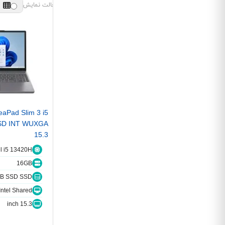
حالت نمایش
eaPad Slim 3 i5
SD INT WUXGA
15.3
el i5 13420H
16GB
TB SSD SSD
Intel Shared اشتراکی
15.3 inch