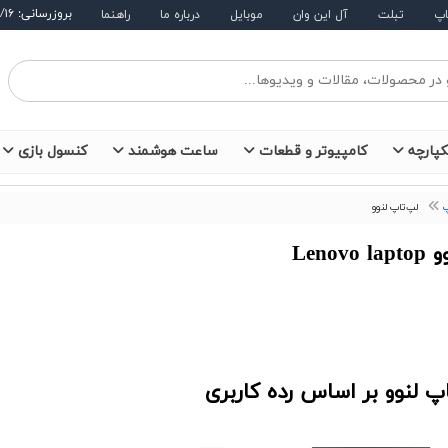
بروزرسانی: ۱۴۰۵/۵/۱۶
اپ
تبلت
آل این وان
موبایل
درباره ما
راهنما
کپارچه
کامپیوتر و قطعات
ساعت هوشمند
کنسول بازی
لپ‌تاپ لنوو
Leno
پ لنوو بر اساس رده کاربری