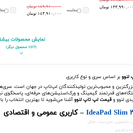
١٤٩,٩١٠,٠٠٠ تومان
١٣٣,٩٩٠,٠٠ تومان
مقایسه
مقا
١٤٣,٩١٠,٠٠٠ تومان
نمایش محصولات بیشت
(1377 محصول دیگر)
 لنوو
بر اساس سری و نوع کاربری
 بزرگترین و محبوب‌ترین تولیدکنندگان لپ‌تاپ در جهان است. سری‌ها
تگاه‌های قدرتمند گیمینگ و ورک‌استیشن‌های حرفه‌ای، پاسخگوی نیا
دی لنوو و
قیمت لپ تاپ لنوو
آشنا می‌شوید تا بهترین انتخاب را با 
IdeaPad Slim 
– کاربری عمومی و اقتصادی
 دانشجویی، اداری سبک، خانگی
ه و کاربردی