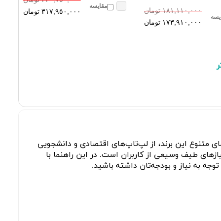
مقایسه
١٨١,١١٠,٠٠٠ تومان
٣١٧,٩٥٠,٠٠٠ تومان
یسه
١٧٣,٩١٠,٠٠٠ تومان
ر
ی متنوع این برند، از لپ‌تاپ‌های اقتصادی و دانشجویی
زهای طیف وسیعی از کاربران است. در این راهنما با
توجه به نیاز و بودجه‌تان داشته باشید.