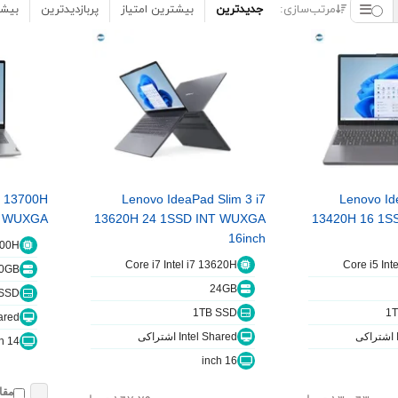
مرتب‌سازی:
جدیدترین
بیشترین امتیاز
پربازدیدترین
بیشت
7 13700H
Lenovo IdeaPad Slim 3 i7
Lenovo Id
T WUXGA
13620H 24 1SSD INT WUXGA
13420H 16 1S
16inch
700H
Core i7 Intel i7 13620H
Core i5 Int
0GB
24GB
 SSD
1TB SSD
1
 Shared
Intel Shared اشتراکی
14 inch
16 inch
مقا