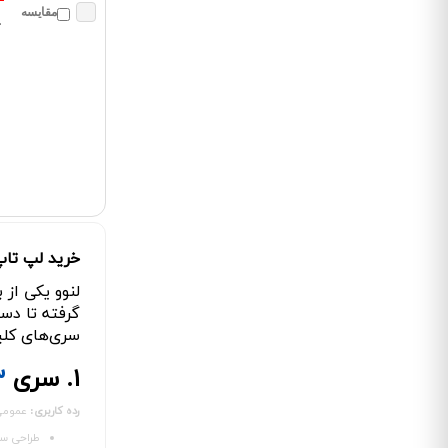
مقایسه
٠
خرید لپ تاپ
لنوو یکی از
گرفته تا دس
سری‌های کلی
۱. سری
۳
رده کاربری:
عمومی،
طراحی ساد