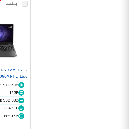
٠
مقایسه
٠
 R5 7235HS 12
050A FHD 15.6
en 5 7235HS
12GB
B SSD SSD
 3050A 4GB
15.6 inch
٠