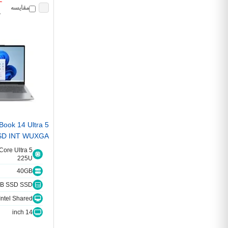
٠
مقایسه
٠
Book 14 Ultra 5
SD INT WUXGA
Core Ultra 5
225U
40GB
B SSD SSD
Intel Shared اشتراکی
14 inch