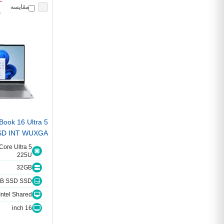
٠
مقایسه
٠
Book 16 Ultra 5
SD INT WUXGA
Core Ultra 5
225U
32GB
B SSD SSD
Intel Shared اشتراکی
16 inch