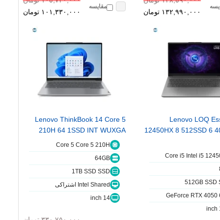
١٣٨,٥٩٠,٠٠٠ تومان
١٠٥,٧٣٠,٠٠٠ تومان
یسه
مقایسه
١٣٢,٩٩٠,٠٠٠ تومان
١٠١,٣٣٠,٠٠٠ تومان
Lenovo ThinkBook 14 Core 5
Lenovo LOQ Esse
210H 64 1SSD INT WUXGA
12450HX 8 512SSD 6 4
Core 5 Core 5 210H
Core i5 Intel i5 124
64GB
1TB SSD SSD
512GB SSD 
Intel Shared اشتراکی
GeForce RTX 4050
14 inch
٣٣٠,٧٥٠,٠٠٠ تومان