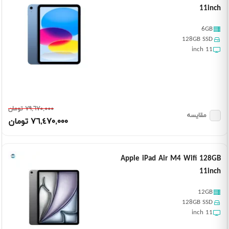
11inch
6GB
128GB SSD
11 inch
٧٩,٦٧٠,٠٠٠ تومان
مقایسه
٧٦,٤٧٠,٠٠٠ تومان
Apple iPad Air M4 Wifi 128GB
11inch
12GB
128GB SSD
11 inch