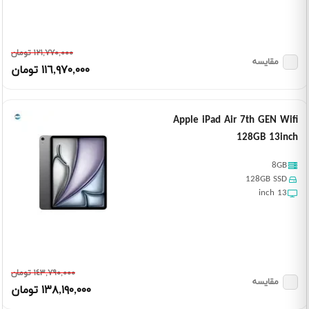
١٢١,٧٧٠,٠٠٠ تومان
مقایسه
١١٦,٩٧٠,٠٠٠ تومان
Apple iPad Air 7th GEN Wifi
128GB 13inch
8GB
128GB SSD
13 inch
١٤٣,٧٩٠,٠٠٠ تومان
مقایسه
١٣٨,١٩٠,٠٠٠ تومان