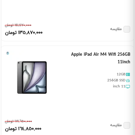
١٤١,٤٧٠,٠٠٠ تومان
مقایسه
١٣٥,٨٧٠,٠٠٠ تومان
Apple iPad Air M4 Wifi 256GB
11inch
12GB
256GB SSD
11 inch
١٧١,٦٥٠,٠٠٠ تومان
مقایسه
١٦٤,٨٥٠,٠٠٠ تومان