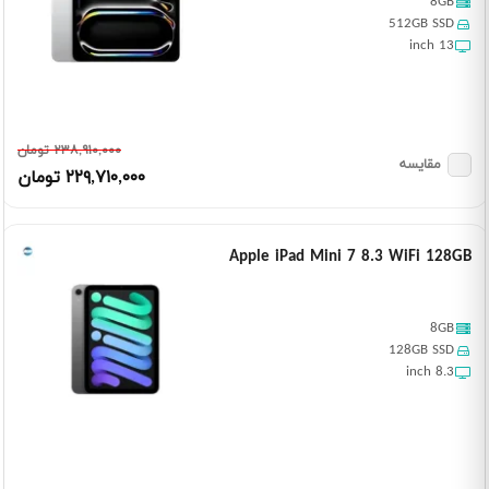
8GB
512GB SSD
13 inch
٢٣٨,٩١٠,٠٠٠ تومان
مقایسه
٢٢٩,٧١٠,٠٠٠ تومان
Apple iPad Mini 7 8.3 WiFi 128GB
8GB
128GB SSD
8.3 inch