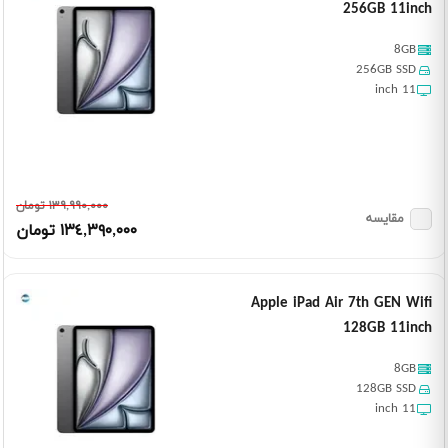
256GB 11inch
8GB
256GB SSD
11 inch
١٣٩,٩٩٠,٠٠٠ تومان
مقایسه
١٣٤,٣٩٠,٠٠٠ تومان
Apple iPad Air 7th GEN Wifi
128GB 11inch
8GB
128GB SSD
11 inch