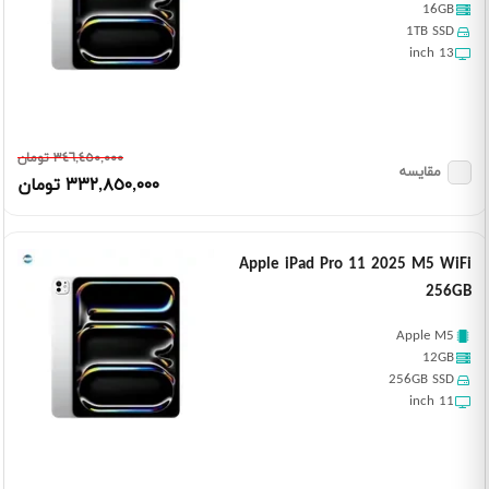
16GB
1TB SSD
13 inch
٣٤٦,٤٥٠,٠٠٠ تومان
مقایسه
٣٣٢,٨٥٠,٠٠٠ تومان
Apple iPad Pro 11 2025 M5 WiFi
256GB
Apple M5
12GB
256GB SSD
11 inch