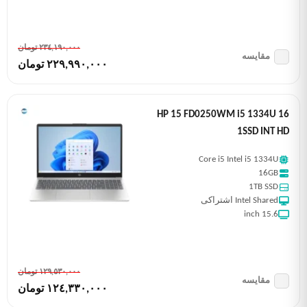
٢٣٤,١٩٠,٠٠٠ تومان
مقایسه
٢٢٩,٩٩٠,٠٠٠ تومان
HP 15 FD0250WM i5 1334U 16
1SSD INT HD
Core i5 Intel i5 1334U
16GB
1TB SSD
Intel Shared اشتراکی
15.6 inch
١٢٩,٥٣٠,٠٠٠ تومان
مقایسه
١٢٤,٣٣٠,٠٠٠ تومان