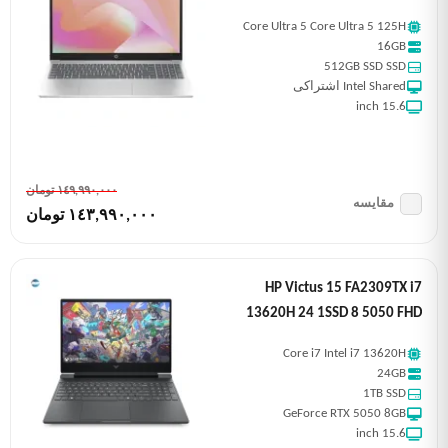
Core Ultra 5 Core Ultra 5 125H
16GB
512GB SSD SSD
Intel Shared اشتراکی
15.6 inch
١٤٩,٩٩٠,٠٠٠ تومان
مقایسه
١٤٣,٩٩٠,٠٠٠ تومان
HP Victus 15 FA2309TX i7
13620H 24 1SSD 8 5050 FHD
Core i7 Intel i7 13620H
24GB
1TB SSD
GeForce RTX 5050 8GB
15.6 inch