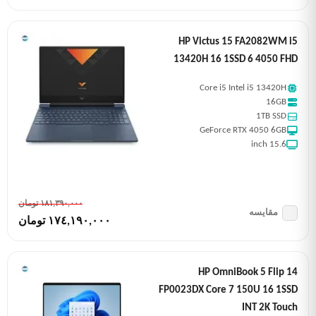
HP Victus 15 FA2082WM i5
13420H 16 1SSD 6 4050 FHD
Core i5 Intel i5 13420H
16GB
1TB SSD
GeForce RTX 4050 6GB
15.6 inch
١٨١,٣٩٠,٠٠٠ تومان
مقایسه
١٧٤,١٩٠,٠٠٠ تومان
HP OmniBook 5 Flip 14
FP0023DX Core 7 150U 16 1SSD
INT 2K Touch