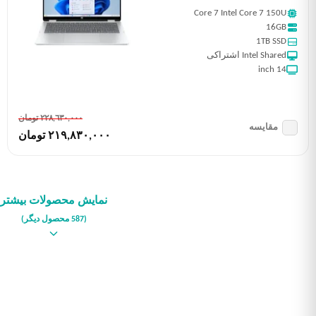
Core 7 Intel Core 7 150U
16GB
1TB SSD
Intel Shared اشتراکی
14 inch
٢٢٨,٦٣٠,٠٠٠ تومان
مقایسه
٢١٩,٨٣٠,٠٠٠ تومان
نمایش محصولات بیشتر
(587 محصول دیگر)