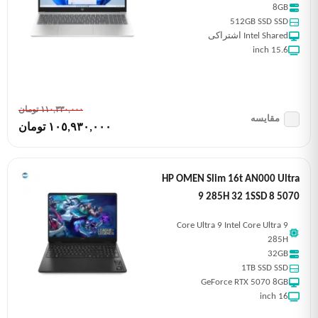
8GB
512GB SSD SSD
Intel Shared اشتراکی
15.6 inch
١١٠,٣٣٠,٠٠٠ تومان
مقایسه
١٠٥,٩٣٠,٠٠٠ تومان
HP OMEN Slim 16t AN000 Ultra
9 285H 32 1SSD 8 5070
Core Ultra 9 Intel Core Ultra 9
285H
32GB
1TB SSD SSD
GeForce RTX 5070 8GB
16 inch