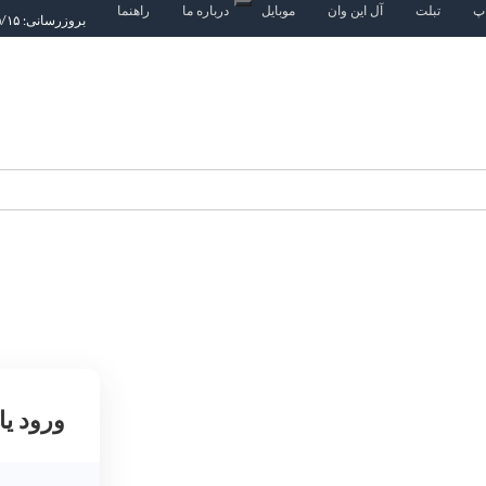
اپ
تبلت
آل این وان
موبایل
درباره ما
راهنما
بروزرسانی: ۱۴۰۵/۵/۱۵
ورود یا