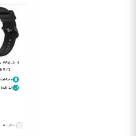
y Watch 4
R870
ual-Core
1.4 inch
مقایسه