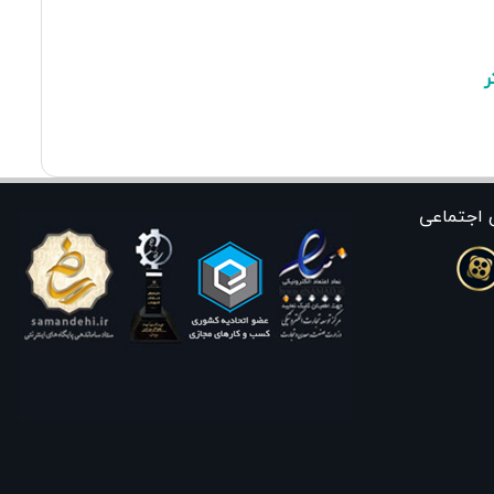
ر
 اجتماعی