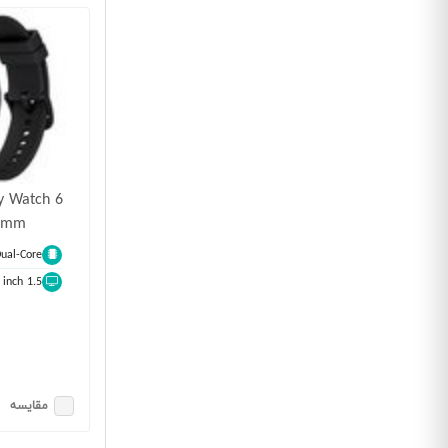
y Watch 6
47mm
ual-Core
1.5 inch
مقایسه