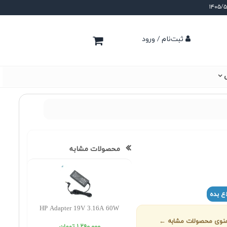
ثبت‌نام / ورود
ی
محصولات مشابه
ع بده
HP Adapter 19V 3.16A 60W
ز منوی محصولات مشابه ←