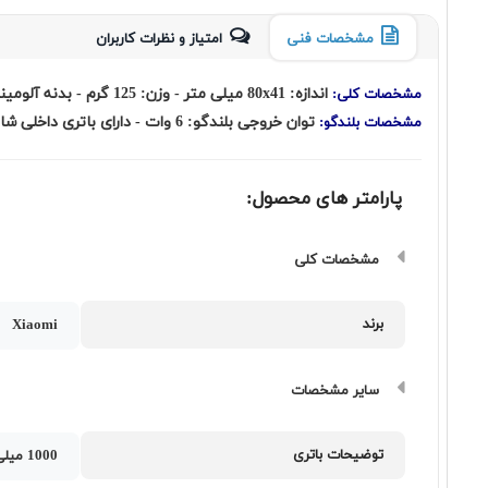
مشخصات فنی
امتیاز و نظرات کاربران
اندازه: 80x41 میلی متر - وزن: 125 گرم - بدنه آلومینیومی - قابلیت اتصال به شکل بی سیم توسط بلوتوث - نسخه بلوتوث 2.1 - دارای میکروفن
مشخصات کلی:
توان خروجی بلندگو: 6 وات - دارای باتری داخلی شارژی 1000 میلی آمپرساعتی - مدت زمان کارکرد مداوم: 5 ساعت - زمان مورد نیاز برای شارژ: 3 ساعت
مشخصات بلندگو:
پارامتر های محصول:
مشخصات کلی
برند
Xiaomi
سایر مشخصات
توضیحات باتری
1000 میلی آمپرساعت