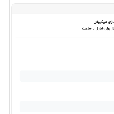
١٤,٦٧٠,٠٠٠ تومان
Apple Magic Mouse 2
٢١,٩٣٠,٠٠٠ تومان
Apple Pencil 2
١٧,٤٩٠,٠٠٠ تومان
Microsoft Surface Arc Mouse