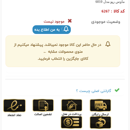
ماوس رپو مدل 6010
کد کالا :
6267
وضعیت موجودی
موجود نیست
به من اطلاع بده
در حال حاضر این کالا موجود نمیباشد. پیشنهاد میکنیم از
منوی محصولات مشابه ←
کالای جایگزین را انتخاب فرمایید.
گارانتی اصلی چیست ؟