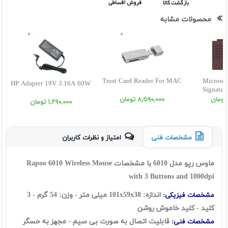
محصولات مشابه
Trust Card Reader For MAC
Microsof
HP Adapter 19V 3.16A 60W
Signatur
٨,٥٩٠,٠٠٠ تومان
١,٢٩٠,٠٠٠ تومان
مشخصات فنی
امتیاز و نظرات کاربران
ماوس رپو مدل 6010 با مشخصات Rapoo 6010 Wireless Mouse
with 3 Buttons and 1000dpi
اندازه: 101x59x38 میلی متر - وزن: 54 گرم - 3
مشخصات فیزیکی:
کلید - کلید خاموش روشن
قابلیت اتصال به صورت بی سیم - مجهز به حسگر
مشخصات فنی: