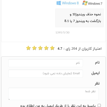
نحوه حذف ویندوز10 و
بازگشت به ویندوز 7 یا 8.1
1395/5/30
امتیاز کاربران از
204
رای :
4.7
نام
ایمیل
نظر
پاسخ به این نظر را از طریق ایمیل به من اطلاع بده