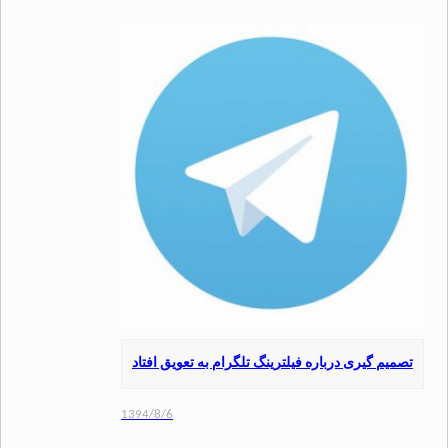
م گیری درباره فیلترینگ تلگرام به تعویق افتاد
1394/8/6