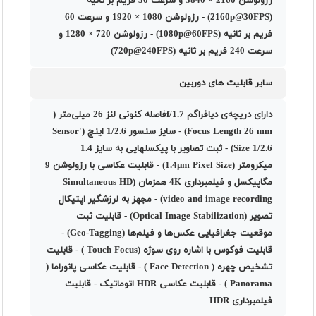
رزولوشن 2160 × 3840 و سرعت 30 فریم بر ثانیه
(2160p@30FPS) - رزولوشن 1080 × 1920 و سرعت 60
فریم بر ثانیه (1080p@60FPS) - رزولوشن 720 × 1280 و
سرعت 240 فریم بر ثانیه (720p@240FPS)
سایر قابلیت های دوربین
دارای دریچه‌ی دیافراگم f/1.7فاصله کنونی لنز 26 میلی‌متر (
Focus Length 26 mm) - سایز سنسور 1/2.6 اینچ ('Sensor
Size 1/2.6) - ثبت تصاویر با پیکسل‎هایی به سایز 1.4
میکرومتر (1.4µm Pixel Size) - قابلیت عکاسی با رزولوشن 9
مگاپیکسل و فیلمبرداری 4K همزمان (Simultaneous HD
video and image recording) - مجهز به لرزشگیر اپتیکال
تصویر (Optical Image Stabilization) - قابلیت ثبت
موقعیت جغرافیایی عکس‌ها و فیلم‌ها (Geo-Tagging) -
قابلیت فوکوس با اشاره روی سوژه (Touch Focus ) - قابلیت
تشخیص چهره ( Face Detection ) - قابلیت عکاسی پانوراما (
Panorama ) - قابلیت عکاسی HDR اتوماتیک - قابلیت
فیلمبرداری HDR