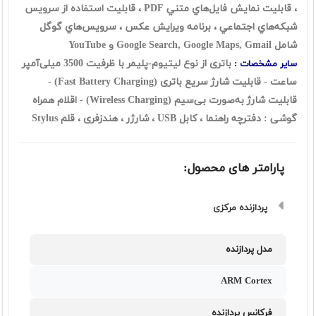
، قابليت نمايش فايل‌هاي متني PDF ، قابليت استفاده از سرويس
شبکه‌هاي اجتماعي ، برنامه ويرايش عکس ، سرويس‌هاي گوگل
شامل Google Search, Google Maps, Gmail و YouTube
باتری از نوع لیتیوم-پلیمر با ظرفیت 3500 میلی‌آمپر
سایر مشخصات :
ساعت - قابلیت شارژ سریع باتری (Fast Battery Charging) -
قابلیت شارژ به‌صورت بی‌سیم (Wireless Charging) - اقلام همراه
گوشی : دفترچه‌ راهنما ، کابل USB ، شارژر ، هندزفری ، قلم Stylus
پارامتر های محصول:
پردازنده مرکزی
مدل پردازنده
ARM Cortex
فرکانس پردازنده