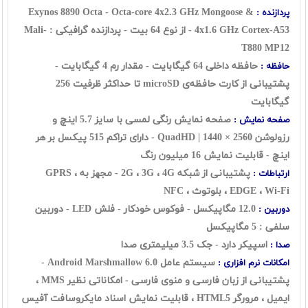
Exynos 8890 Octa - Octa-core 4x2.3 GHz Mongoose &
پردازنده :
4x1.6 GHz Cortex-A53 - از نوع 64 بیت - پردازنده گرافیکی : Mali-
T880 MP12
حافظه‌ داخلی 64 گیگابایت - مقدار رم 4 گیگابایت -
حافظه :
پشتیبانی از کارت حافظه‌ی microSD تا حداکثر ظرفیت 256
گیگابایت
صفحه نمایش رنگی لمسی با سایز 5.7 اینچ و
صفحه نمایش :
رزولوشن 2560 × 1440 | QuadHD - دارای تراکم 515 پیکسل بر هر
اینچ - قابلیت نمایش 16 میلیون رنگ
پشتیبانی از شبکه 2G ، 3G ، 4G - مجهز به GPRS ،
ارتباطات :
EDGE ، Wi-Fi ، بلوتوث ، NFC
12.0 مگاپیکسل - فوکوس خودکار - فلش LED - دوربین
دوربین :
سلفی : 5 مگاپیکسل
اسپیکر دارد - جک 3.5 میلیمتری صدا
صدا :
سیستم عامل Android Marshmallow 6.0 -
امکانات نرم افزاری :
پشتیبانی از زبان فارسی و منوی فارسی - امکاناتی نظیر MMS ،
ايميل ، مرورگر HTML5 ، قابليت نمايش اسناد مايکروسافت آفيس